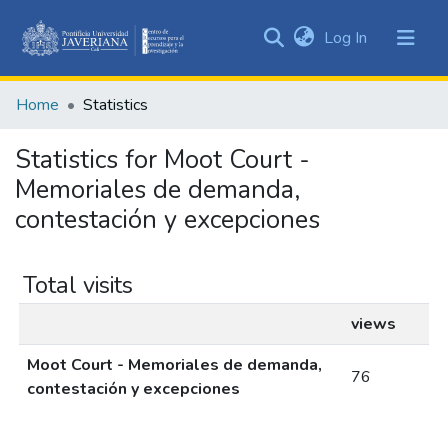
(current)
Log In
Communities
&
Home
Statistics
Collections
All of DSpace
Statistics for Moot Court -
Memoriales de demanda,
contestación y excepciones
Total visits
views
Moot Court - Memoriales de demanda,
76
contestación y excepciones