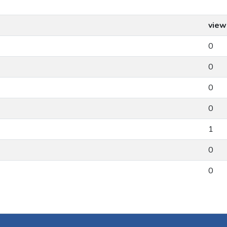
view
0
0
0
0
1
0
0