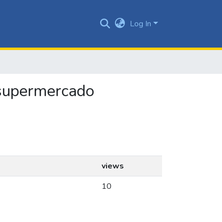
Log In
n supermercado
views
10