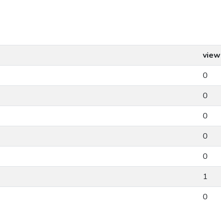
view
0
0
0
0
0
1
0