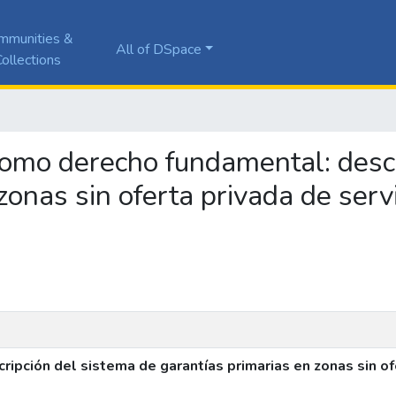
mmunities &
All of DSpace
ollections
 como derecho fundamental: desc
zonas sin oferta privada de servi
ipción del sistema de garantías primarias en zonas sin ofe