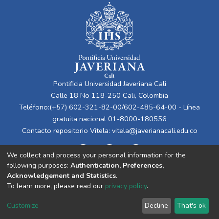
Pontificia Universidad Javeriana Cali
Calle 18 No 118-250 Cali, Colombia
Teléfono:(+57) 602-321-82-00/602-485-64-00 - Línea
gratuita nacional 01-8000-180556
Contacto repositorio Vitela:
vitela@javerianacali.edu.co
We collect and process your personal information for the
following purposes:
Authentication, Preferences,
Acknowledgement and Statistics
.
To learn more, please read our
privacy policy
.
Cookie
Privacy
End User
Send
Customize
Decline
That's ok
settings
policy
Agreement
Feedback