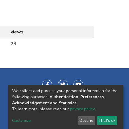
views
29
We collect and process your personal information for the
following purposes:
Authentication, Preferences,
Acknowledgement and Statistics
.
To learn more, please read our
privacy policy
.
Customize
Decline
That's ok