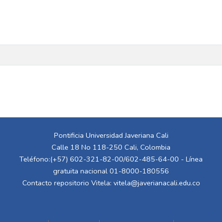
Pontificia Universidad Javeriana Cali
Calle 18 No 118-250 Cali, Colombia
Teléfono:(+57) 602-321-82-00/602-485-64-00 - Línea
gratuita nacional 01-8000-180556
Contacto repositorio Vitela:
vitela@javerianacali.edu.co