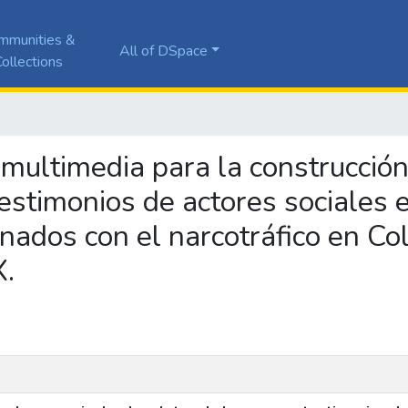
mmunities &
All of DSpace
ollections
e multimedia para la construcci
testimonios de actores sociales 
onados con el narcotráfico en C
X.