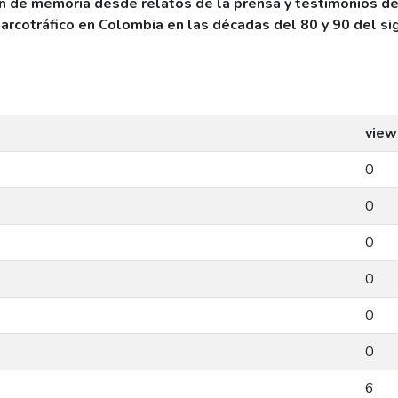
n de memoria desde relatos de la prensa y testimonios de
arcotráfico en Colombia en las décadas del 80 y 90 del si
view
0
0
0
0
0
0
6