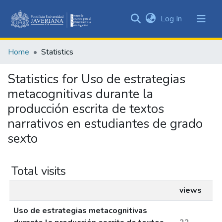
(current)
Log In
Communities
&
Home
Statistics
Collections
All of DSpace
Statistics for Uso de estrategias
metacognitivas durante la
producción escrita de textos
narrativos en estudiantes de grado
sexto
Total visits
views
Uso de estrategias metacognitivas