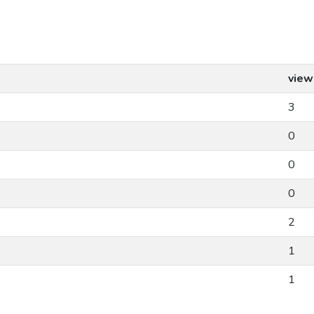
view
3
0
0
0
2
1
1