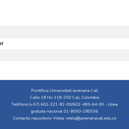
df
Pontificia Universidad Javeriana Cali
Calle 18 No 118-250 Cali, Colombia
Teléfono:(+57) 602-321-82-00/602-485-64-00 - Línea
gratuita nacional 01-8000-180556
Contacto repositorio Vitela:
vitela@javerianacali.edu.co