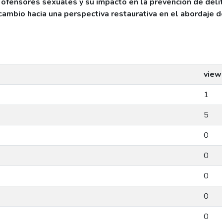
e ofensores sexuales y su impacto en la prevención de deli
 cambio hacia una perspectiva restaurativa en el abordaje d
view
1
5
0
0
0
0
0