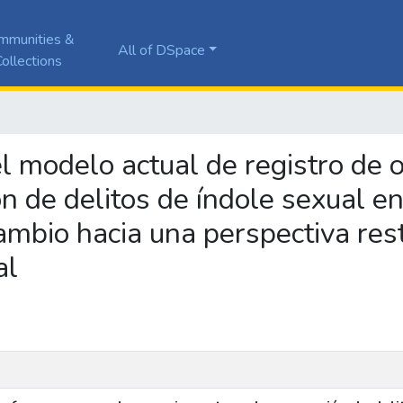
mmunities &
All of DSpace
ollections
del modelo actual de registro de
n de delitos de índole sexual en
cambio hacia una perspectiva res
al