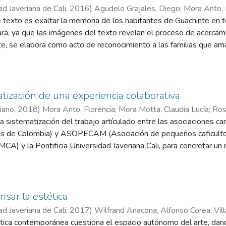
ad Javeriana de Cali
,
2016
)
Agudelo Grajales, Diego
;
Mora Anto, 
 texto es exaltar la memoria de los habitantes de Guachinte en t
ura, ya que las imágenes del texto revelan el proceso de acercami
te, se elabora como acto de reconocimiento a las familias que a
como libro álbum, contiene ilustraciones de la vida cotidiana de la
atización de una experiencia colaborativa
riano
,
2018
)
Mora Anto, Florencia
;
Mora Motta, Claudia Lucía
;
Ros
nni
la sistematización del trabajo artículado entre las asociaciones
;
Morales Camacho, Rocío
cos de Colombia) y ASOPECAM (Asociación de pequeños caficultore
A) y la Pontificia Universidad Javeriana Cali, para concretar u
ctores campesinos trascender de su condición de proveedores de 
con autonomía. En el libro se propone una ruta pedagógica para l
tercambio de conocimientos y aprendizajes en contexto, entre org
ores de la Universidad; este esfuerzo colectivo contribuye tambié
nsar la estética
toras en el Valle del Cauca, que promueven los valores del comerc
ad Javeriana de Cali
,
2017
)
Wilfrand Anacona, Alfonso Corea
;
Vil
e
ística contemporánea cuestiona el espacio autónomo del arte, dan
;
Mora Anto, Florencia