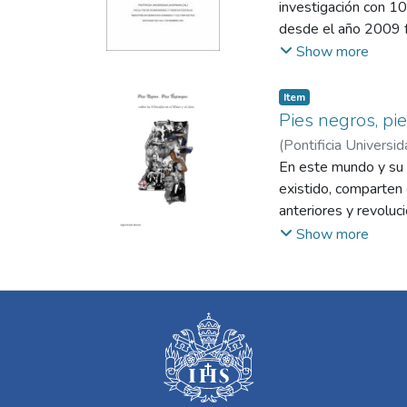
investigación con 1
desde el año 2009 
identificó que las pr
Show more
formas de relaciona
la comunidad a través
Item
agroecológica, la so
Pies negros, pie
economía de la famili
(
Pontificia Universid
territorio.
En este mundo y su v
existido, comparten
anteriores y revoluc
en este título; camp
Show more
filosofía y las arte
Sin embargo, conver
prurito por conocer
conocer y destella d
nos es menester ver 
vive, y expresar ped
explicitar, comunica