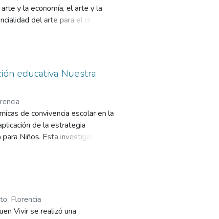
 arte y la economía, el arte y la
cialidad del arte para el diálogo,
omía, en Colombia y en
ción educativa Nuestra
rencia
micas de convivencia escolar en la
plicación de la estrategia
para Niños. Esta investigación se
n ambiente escolar armonioso y
eriencias vividas por la comunidad
cesos de convivencia en el ámbito
 educativa, promoviendo una
s.
n Vivir se realizó una