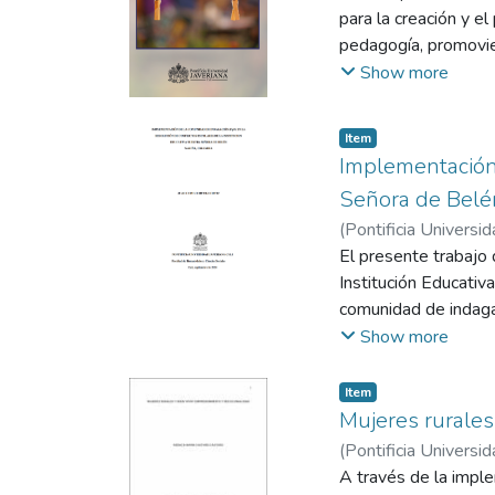
para la creación y el
pedagogía, promovien
invita a conversar so
Show more
Latinoamérica.
Item
Implementación 
Señora de Belé
(
Pontificia Universid
El presente trabajo 
Institución Educativ
comunidad de indaga
enmarca en la búsqu
Show more
participativo. Este 
de estudiantes y a l
Item
escolar. La comunida
Mujeres rurales
práctica reflexiva ba
(
Pontificia Universid
A través de la impl