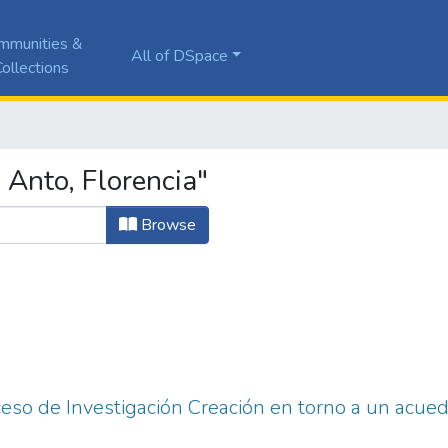
mmunities &
All of DSpace
ollections
Anto, Florencia"
Browse
eso de Investigación Creación en torno a un acued