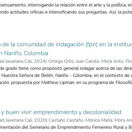
 pensamiento, interrogando la relación entre el arte y la política, el
do actitudes críticas e intensificando sus preguntas. Así, la poten
bre lo estético, en el ámbito de la política, la educación, la econ
de la comunidad de indagación (fpn) en la institu
n Nariño, Colombia
ad Javariana Cali
,
2024
)
Ortega Ortiz, Juan Camilo
;
Mora Anto, Flo
de grado tiene como propósito general indagar acerca de las diná
a Nuestra Señora de Belén, Nariño - Colombia, en el contexto de a
ción, propuesta por Mathew Lipman, en su programa de Filosofía 
eda de estrategias que fortalezcan la convivencia y promuevan u
proceso reviste importancia porque permite profundizar en las exp
a vez, contribuir al diseño de intervenciones que mejoren los pro
d de indagación ofrece un espacio de reflexión sobre la realidad
 y buen vivir: emprendimiento y decolonialidad
sada en el diálogo y el análisis de las vivencias de los participante
ad Javeriana Cali
,
2020
)
Castaño Castaño, Mónica María
;
ementación del Seminario de Emprendimiento Femenino Rural y Bue