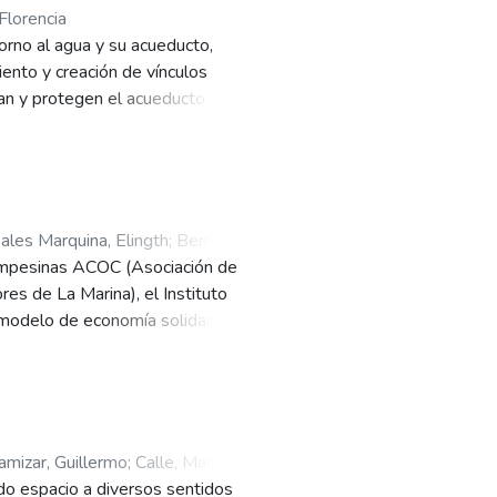
Florencia
orno al agua y su acueducto,
ento y creación de vínculos
man y protegen el acueducto de
 gente.
ales Marquina, Elingth
;
Bermúdez
 campesinas ACOC (Asociación de
s de La Marina), el Instituto
n modelo de economía solidaria que
materia primar para ser socios de
a promoción del trabajo
anizaciones campesinas,
n al fortalecimientos de las
io justo y la agroecología de la
lamizar, Guillermo
;
Calle, Margarita
;
do espacio a diversos sentidos