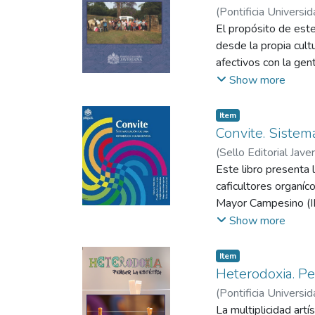
(
Pontificia Universid
El propósito de este
desde la propia cult
afectivos con la gen
Guachinte; por ello, 
Show more
Item
Convite. Sistem
(
Sello Editorial Jave
Aguirre, Diego Giova
Este libro presenta 
caficultores organí
Mayor Campesino (IMC
permite a los produ
Show more
una empresa social, 
colaborativo y el in
Item
estudiantes y profes
Heterodoxia. Pe
asociaciones caficul
(
Pontificia Universid
región.
Bambula Díaz, Julian
La multiplicidad art