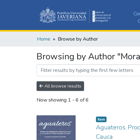
Co
C
Home
Browse by Author
Browsing by Author "Mora 
All browse results
Now showing
1 - 6 of 6
Item
Aguateros. Proc
Cauca