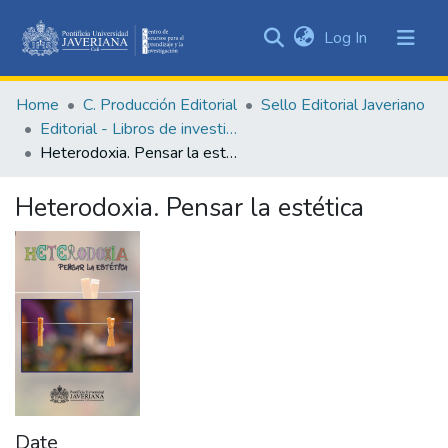
(current)
Log In
Communities
&
Home
C. Producción Editorial
Sello Editorial Javeriano
Collections
Editorial - Libros de investigación
All of DSpace
Heterodoxia. Pensar la estética
Statistics
Heterodoxia. Pensar la estética
Date