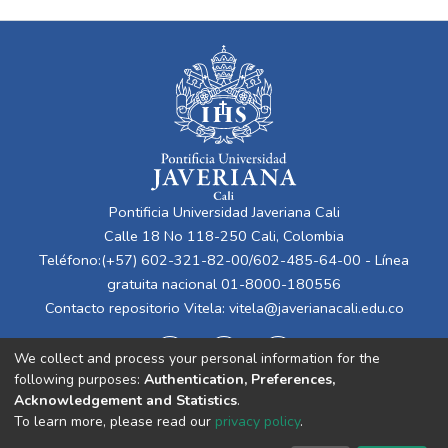
Pontificia Universidad Javeriana Cali
Calle 18 No 118-250 Cali, Colombia
Teléfono:(+57) 602-321-82-00/602-485-64-00 - Línea
gratuita nacional 01-8000-180556
Contacto repositorio Vitela:
vitela@javerianacali.edu.co
We collect and process your personal information for the
following purposes:
Authentication, Preferences,
Acknowledgement and Statistics
.
To learn more, please read our
privacy policy
.