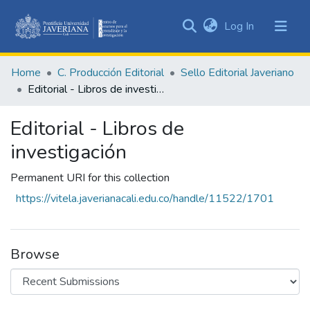
(current)
Log In
Communities
&
Home
C. Producción Editorial
Sello Editorial Javeriano
Collections
Editorial - Libros de investigación
All of DSpace
Editorial - Libros de
Statistics
investigación
Permanent URI for this collection
https://vitela.javerianacali.edu.co/handle/11522/1701
Browse