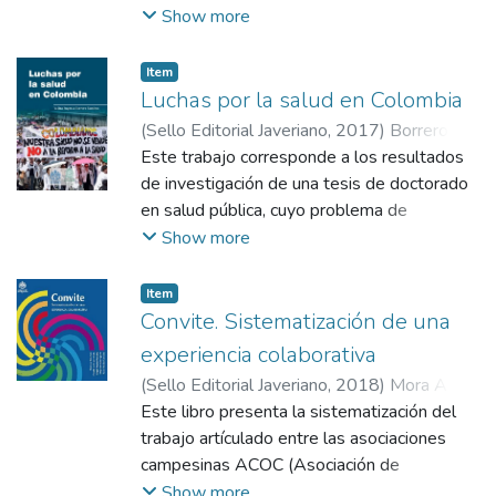
Se le considera en términos formales como
Show more
un compromiso de amplio alcance que
plantea varios interrogantes hacia su interior
Item
y en relación con terceros países.
Luchas por la salud en Colombia
(
Sello Editorial Javeriano
,
2017
)
Borrero
Ramírez, Yadira Eugenia
Este trabajo corresponde a los resultados
de investigación de una tesis de doctorado
en salud pública, cuyo problema de
indagación fue la comprensión del proceso
Show more
de configuración del movimiento social por
la salud en Colombia, desarrollado durante
Item
el proceso de implementación la reforma
Convite. Sistematización de una
sanitaria. Se inscribe dentro del campo de
experiencia colaborativa
investigación de los movimientos sociales y
(
Sello Editorial Javeriano
,
2018
)
Mora Anto,
la acción colectiva, mismo que es por
Florencia
Este libro presenta la sistematización del
;
Mora Motta, Claudia Lucía
;
excelencia interdisciplinar. Teóricamente
Rosales Marquina, Elingth
trabajo artículado entre las asociaciones
;
Bermúdez
apuesta por un proceso de confluencia
Aguirre, Diego Giovanni
campesinas ACOC (Asociación de
;
Morales Camacho,
entre perspectivas orientadas a la
Rocío
caficultores organícos de Colombia) y
Show more