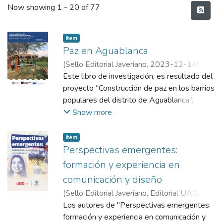
Recent Submissions
Now showing
1 - 20 of 77
Item
Paz en Aguablanca
(
Sello Editorial Javeriano
,
2023-12-14
)
Tobar Tovar, Carlos Andrés
Este libro de investigación, es resultado del
;
García Durán,
Mauricio
proyecto “Construcción de paz en los barrios
;
Hernández García, Jaime
;
Lombard,
Melanie
populares del distrito de Aguablanca”,
;
Montoya Alzate, Lina Fernanda
;
López, Óscar Eduardo
financiado por la Pontificia Universidad
;
Rendón Zea, Lina
Show more
Marcela
Javeriana Cali y por la red internacional de
universidades de Europa y América Latina:
Item
Contested Territories. Contó con la
Perspectivas emergentes:
colaboración de profesores y profesoras de
formación y experiencia en
la Pontificia Universidad Javeriana (sedes de
comunicación y diseño
Cali y Bogotá), la Universidad de Sheffield
(
Sello Editorial Javeriano, Editorial UAO
,
(Reino Unido) y la Universidad del Valle,
2024-10-25
Los autores de "Perspectivas emergentes:
)
Marulanda Bohorquez, Jorge
sede Norte del Cauca. Además, participaron
Alonso
formación y experiencia en comunicación y
;
Navarro Patiño, Maria Fernanda
;
lideresas y líderes sociales del distrito de