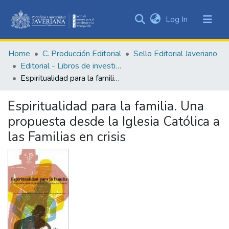
(current)
Log In
Communities
&
Home
C. Producción Editorial
Sello Editorial Javeriano
Collections
Editorial - Libros de investigación
All of DSpace
Espiritualidad para la familia. Una propuesta desde la Iglesia Católica a las Familias en crisis
Statistics
Espiritualidad para la familia. Una
propuesta desde la Iglesia Católica a
las Familias en crisis