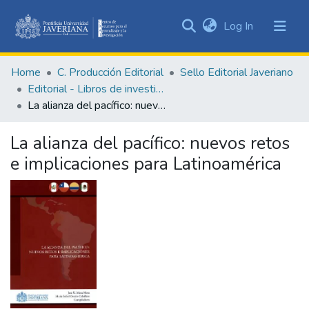
(current)
Log In
Communities
&
Home
C. Producción Editorial
Sello Editorial Javeriano
Collections
Editorial - Libros de investigación
All of DSpace
La alianza del pacífico: nuevos retos e implicaciones para Latinoamérica
Statistics
La alianza del pacífico: nuevos retos
e implicaciones para Latinoamérica