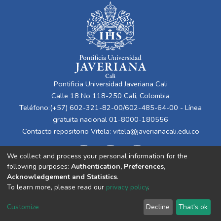
Pontificia Universidad Javeriana Cali
Calle 18 No 118-250 Cali, Colombia
Teléfono:(+57) 602-321-82-00/602-485-64-00 - Línea
gratuita nacional 01-8000-180556
Contacto repositorio Vitela:
vitela@javerianacali.edu.co
We collect and process your personal information for the
following purposes:
Authentication, Preferences,
Acknowledgement and Statistics
.
To learn more, please read our
privacy policy
.
Cookie
Privacy
End User
Send
Customize
Decline
That's ok
settings
policy
Agreement
Feedback