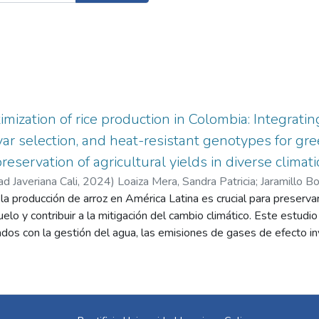
mization of rice production in Colombia: Integrating
tivar selection, and heat-resistant genotypes for 
reservation of agricultural yields in diverse climati
ad Javeriana Cali
,
2024
)
Loaiza Mera, Sandra Patricia
;
Jaramillo B
 la producción de arroz en América Latina es crucial para preserv
telkow, Cameron
uelo y contribuir a la mitigación del cambio climático. Este estudi
ados con la gestión del agua, las emisiones de gases de efecto in
e identificación de genotipos resistentes a condiciones de altas
l riego de alternancia de inundación y secado (AWD) se exploró 
tivo, reduciendo al mismo tiempo el impacto ambiental. Se evalua
es de metano (CH4) y óxido nitroso (N2O), rendimiento del grano 
. Además, se investigó el cambio de inundación a riego intermite