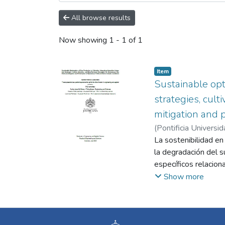
All browse results
Now showing
1 - 1 of 1
Item
Sustainable opti
strategies, cul
mitigation and p
(
Pontificia Universid
Drochss Pettry
La sostenibilidad en
;
Pit
la degradación del s
específicos relacion
variedades de arroz 
Show more
de prácticas como e
rendimientos del cul
términos de emision
calentamiento global