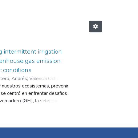
 intermittent irrigation
greenhouse gas emission
c conditions
otero, Andrés
;
Valencia Ochoa,
ar nuestros ecosistemas, prevenir
o se centró en enfrentar desafíos
vernadero (GEI), la selección de
 temperaturas. La implementación
como estrategia para mantener los
ron diversos cultivares en
y su contribución al
nte en diversas regiones