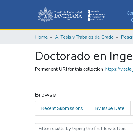
Co
C
Home
A. Tesis y Trabajos de Grado
Posg
Doctorado en Inge
Permanent URI for this collection
https://vitel
Browse
Recent Submissions
By Issue Date
Browsing Doctorado en Ing