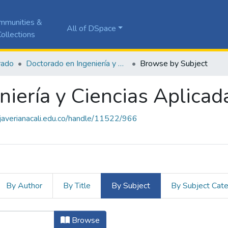
mmunities &
All of DSpace
ollections
rado
Doctorado en Ingeniería y Ciencias Aplicadas
Browse by Subject
niería y Ciencias Aplicad
a.javerianacali.edu.co/handle/11522/966
By Author
By Title
By Subject
By Subject Cat
eniería y Ciencias Aplicadas by Sub
Browse