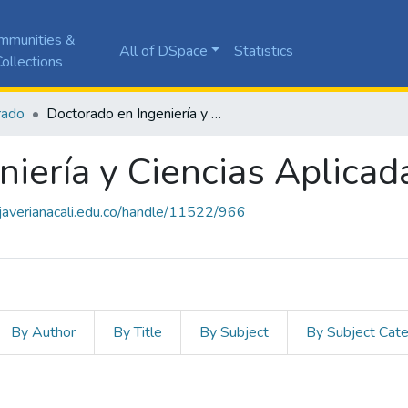
mmunities &
All of DSpace
Statistics
ollections
rado
Doctorado en Ingeniería y Ciencias Aplicadas
niería y Ciencias Aplicad
a.javerianacali.edu.co/handle/11522/966
By Author
By Title
By Subject
By Subject Cat