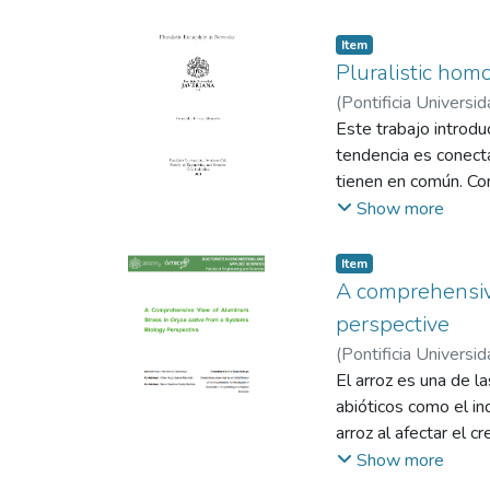
Item
Pluralistic hom
(
Pontificia Universid
Ernesto
Este trabajo introdu
tendencia es conect
tienen en común. Co
asortatividad local 
Show more
establece un soporte
estructural en redes
Item
A comprehensive
perspective
(
Pontificia Universid
Merchán, Víctor Hu
El arroz es una de 
abióticos como el i
arroz al afectar el 
cuanto a la respuest
Show more
la detección del est