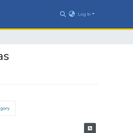
Log In
as
egory