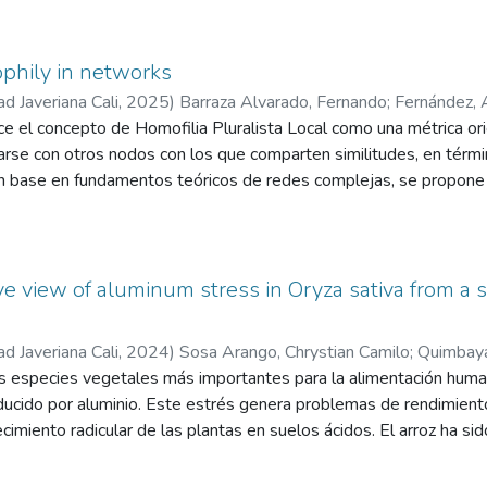
ophily in networks
ad Javeriana Cali
,
2025
)
Barraza Alvarado, Fernando
;
Fernández, 
ce el concepto de Homofilia Pluralista Local como una métrica ori
arse con otros nodos con los que comparten similitudes, en tér
n base en fundamentos teóricos de redes complejas, se propone u
de cada nodo como función del solapamiento comunitario con sus 
 analítico aplicable a estudios de difusión de información, epide
 complejas.
 view of aluminum stress in Oryza sativa from a 
ad Javeriana Cali
,
2024
)
Sosa Arango, Chrystian Camilo
;
Quimbaya
go
las especies vegetales más importantes para la alimentación huma
;
Clavijo Buriticá, Diana Carolina
nducido por aluminio. Este estrés genera problemas de rendimient
crecimiento radicular de las plantas en suelos ácidos. El arroz ha 
a molecular ante el aluminio, esta respuesta es compleja ya que
resor, la activación de una señal de transducción en las células, 