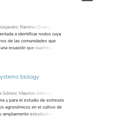
Alejandro
;
Ramírez Ovalle, Carlos
entada a identificar nodos cuya
minos de las comunidades que
na ecuación que cuantifica la
vecinos. Esta formulación
miología y fragmentación
systems biology
 Gómez, Mauricio Alberto
;
García-
na y para el estudio de estreses
os agronómicos en el cultivo de
sido ampliamente estudiado en
 incluye diferentes aspectos como
para finalmente tener una respuesta