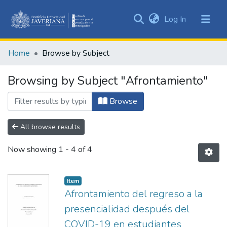
(current)
Log In
Communities
&
Home
Browse by Subject
Collections
All of DSpace
Browsing by Subject "Afrontamiento"
Browse
All browse results
Now showing
1 - 4 of 4
Item
Afrontamiento del regreso a la
presencialidad después del
COVID-19 en estudiantes