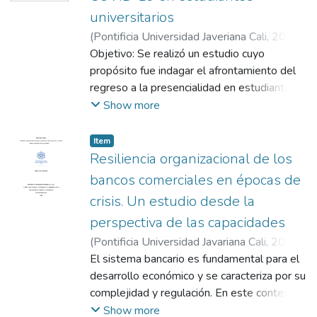
universitarios
(
Pontificia Universidad Javeriana Cali
,
2023
)
Carrero Moreno, Ana María
Objetivo: Se realizó un estudio cuyo
;
Varela Arévalo,
María Teresa
propósito fue indagar el afrontamiento del
regreso a la presencialidad en estudiantes
universitarios de una universidad privada de
Show more
la ciudad de Cali Método: estudio cualitativo
con diseño narrativo en el cual participaron
Item
cinco estudiantes de pregrado, de los
Resiliencia organizacional de los
cuales tres fueron hombres y dos mujeres,
bancos comerciales en épocas de
entre los 18 y 25 años. Fueron captados
crisis. Un estudio desde la
mediante un muestreo intencional y
perspectiva de las capacidades
contestaron entrevistas en profundidad.
Resultados: Se evidenció que los
(
Pontificia Universidad Javariana Cali
,
2025
)
participantes realizaron cambios en cuanto a
Garay Rodríguez, Seydyss
El sistema bancario es fundamental para el
;
Gómez Mejía,
sus estilos de vida realizando ajustes a sus
Alina
desarrollo económico y se caracteriza por su
rutinas de autocuidado, físico y mental,
complejidad y regulación. En este contexto,
evidenciando un carácter resiliente y
los bancos comerciales deben demostrar
Show more