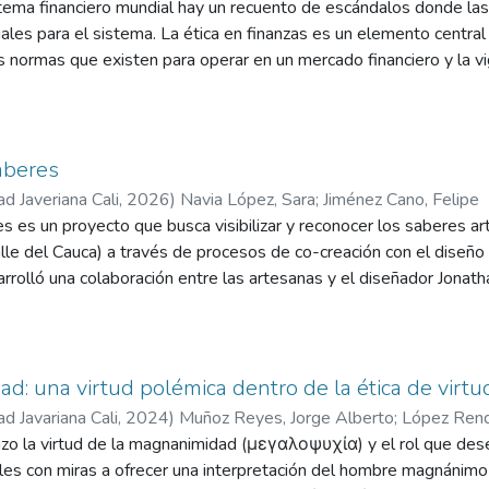
istema financiero mundial hay un recuento de escándalos donde las f
d. Este planteamiento inaugura una nueva forma de comprender la re
iales para el sistema. La ética en finanzas es un elemento central
e manera decisiva en la filosofía moderna y contemporánea.
las normas que existen para operar en un mercado financiero y la vi
rnos y externos es permanente porque un mercado financiero sin 
o a ello, la academia no ha tomado la ética en finanzas como un
participantes toman ejecutan sus decisiones financieras. Con es
al para estudiar cómo la ética y la percepción de riesgo intervi
aberes
ividuos. El estudio se presenta desde el enfoque de las finanza
ad Javeriana Cali
,
2026
)
Navia López, Sara
;
Jiménez Cano, Felipe
cia del comportamiento y aspectos cognitivos de los individuos 
 es un proyecto que busca visibilizar y reconocer los saberes ar
n el estudio es la medición de la influencia de la ética y la perc
Valle del Cauca) a través de procesos de co-creación con el dise
lleva a cabo utilizando un instrumento que es aplicado a 480 estu
sarrolló una colaboración entre las artesanas y el diseñador Jona
ltados indican que, en una decisión de inversión, la ética tiene m
o aportan mano de obra, sino también conocimiento y creatividad
or un manual de co-creación, una página web y un fashion film,
s y colaborativas entre diseñadores y artesanos, contribuyendo a 
ntro de la moda contemporánea.
d: una virtud polémica dentro de la ética de virtu
ad Javariana Cali
,
2024
)
Muñoz Reyes, Jorge Alberto
;
López Rend
lizo la virtud de la magnanimidad (μεγαλοψυχία) y el rol que de
eles con miras a ofrecer una interpretación del hombre magnánim