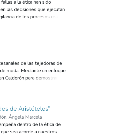
allas a la ética han sido
lación entre filosofía, religión y
 en las decisiones que ejecutan
gilancia de los procesos realizado
ética está destinado a
 elemento de estudio para
e interés este artículo presenta
enen en la toma de decisiones de
s conductuales en donde se toman
que toman decisiones en este
tesanales de las tejedoras de
epción de riesgo en la toma de
ño de moda. Mediante un enfoque
diantes universitarios de pregrado
than Calderón para demostrar que
enos efecto que el bajo riesgo.
. Como resultado, se creó un
 herramientas que promueven
la preservación y valoración del
des de Aristóteles”
ón, Ángela Marcela
sempeña dentro de la ética de
o que sea acorde a nuestros