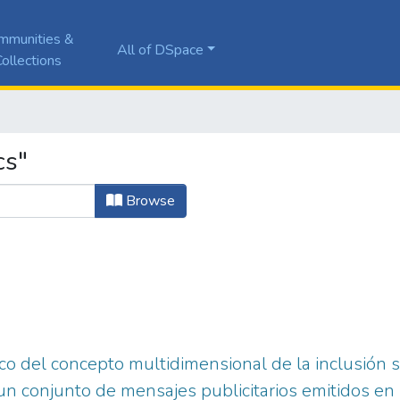
mmunities &
All of DSpace
ollections
cs"
Browse
ico del concepto multidimensional de la inclusión 
 un conjunto de mensajes publicitarios emitidos e