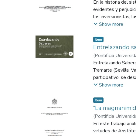
En la historia del s
plena de la moralida
evidentes y perjudic
ética, que influyó d
los inversionistas, 
por organismos inte
Show more
desaparecer y sumad
comprender cómo los 
Item
un diseño experiment
Entrelazando s
inversión de los ind
(
Pontificia Universid
en cuenta la influen
Entrelazando Saberes
mercado. El interés e
Tramarte (Sevilla, 
decisiones, esto se 
participativo, se de
y posgrado. Los resu
los artesanos no sol
Show more
sistema compuesto p
relaciones más ética
Item
oficio artesanal de
“La magnanimida
(
Pontificia Universid
En este trabajo ana
virtudes de Aristót