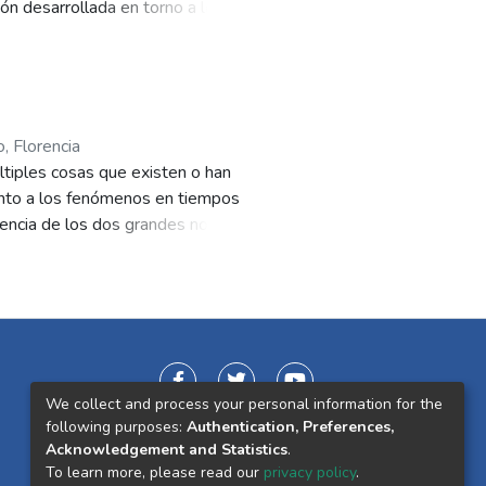
ión desarrollada en torno a los
eles para señalar sus intenciones
lizo la virtud de la
ico y político de Aristóteles y,
 cómo ciertos aspectos de ella
, Florencia
últiples cosas que existen o han
unto a los fenómenos en tiempos
stencia de los dos grandes nombres
guna manera compartidos. La
es en múltiples aspectos incluso.
como modus vivendi nació del
ser humano. Como es imperativo
estro entendimiento; asimismo,
l arte para hacer algo con lo que
We collect and process your personal information for the
n a la necesidad de crear,
following purposes:
Authentication, Preferences,
s acompañadas de un cierto afán
Acknowledgement and Statistics
.
 construcción de carácter. Tal
To learn more, please read our
privacy policy
.
ecedente del Blues y el Jazz, que