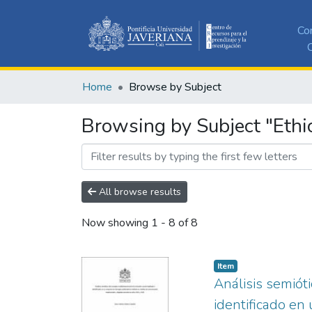
Co
C
Home
Browse by Subject
Browsing by Subject "Ethi
All browse results
Now showing
1 - 8 of 8
Item
Análisis semiót
identificado en