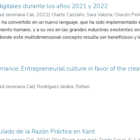
 digitales durante los años 2021 y 2022
ad Javeriana Cali
,
2022
)
Olarte Castaño, Sara Valeria
;
Chacón Peñ
se ha convertido en un nuevo lenguaje, que ha sido implementado e
miento humano, y a su vez en las grandes industrias existentes e
donde este multidimensional concepto resulta ser beneficioso y l
 que dirigió este proceso investigativo fue realizar un análisis se
ntegran el concepto multidimensional de la inclusión en su estructu
ón tradicionales y plataformas digitales durante los años 2021 
 antecedentes que correspondían a las categorías y conceptos de 
ance. Entrepreneurial culture in favor of the creat
entes autoridades en aras de la inclusión, la publicidad, la referenc
siguió un proceso metodológico cualitativo con un enfoque hermen
ad Javeriana Cali
)
Rodríguez Jaraba, Rafael
a. Esto último fue aplicado en un conjunto de tres mensajes publici
 que posteriormente fueron analizados mediante una triangulación
vos, y los antecedentes y las perspectivas teórico conceptuales h
si bien, en las tres publicidades existen elementos que correspo
ra ser completamente fiel a este, debido a la falta de balance, y
 contenido de tan masivo alcance.
lado de la Razón Práctica en Kant
ad Javeriana Cali
,
2024
)
Díaz David, Juan José
;
Durán Casas, S. J.,