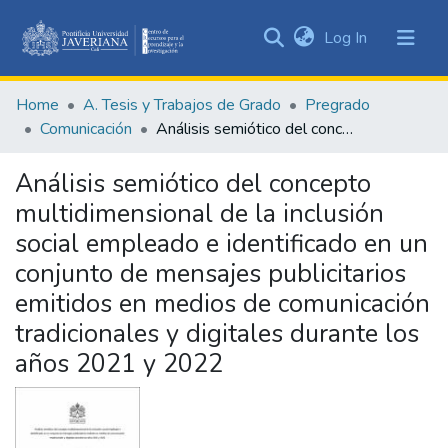
(current)
Log In
Communities
&
Home
A. Tesis y Trabajos de Grado
Pregrado
Collections
Comunicación
Análisis semiótico del concepto multidimensional de la inclusión social empleado e identificado en un conjunto de mensajes publicitarios emitidos en medios de comunicación tradicionales y digitales durante los años 2021 y 2022
All of DSpace
Análisis semiótico del concepto
Statistics
multidimensional de la inclusión
social empleado e identificado en un
conjunto de mensajes publicitarios
emitidos en medios de comunicación
tradicionales y digitales durante los
años 2021 y 2022