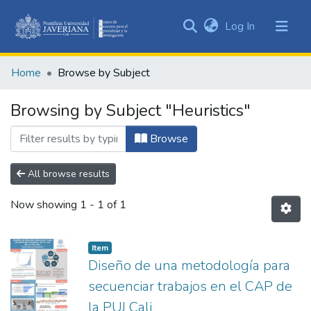
(current)
Log In
Communities
&
Home
Browse by Subject
Collections
All of DSpace
Browsing by Subject "Heuristics"
Browse
All browse results
Now showing
1 - 1 of 1
Item
Diseño de una metodología para
secuenciar trabajos en el CAP de
la PUJ Cali