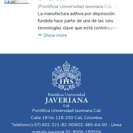
(
Pontificia Universidad Javeriana Cali
,
2021
)
Ramírez Rodríguez, Andrea
La manufactura aditiva por deposición
;
Segura
Santander, Daniel Alejandro
fundida hace parte de una de las seis
;
Figueroa
Cabrera, Álvaro
tecnologías clave que está contribuyendo al
;
Contreras Pérez, Juan David
inicio de la nueva fabricación avanzada, que
Show more
tiene como finalidad realizar proyectos de
manera ágil y eficiente, generando gran
impacto a la sociedad debido a las
diferentes áreas en las que puede ser
aplicada. La Pontificia Universidad Javeriana
Cali, a través del Centro de Automatización
de Procesos (CAP), ofrece como valor
agregado un servicio de impresión 3D a la
comunidad, el cual permite desarrollar un
prototipado rápido de los proyectos tanto
Pontificia Universidad Javeriana Cali
de estudiantes como de profesores. No
Calle 18 No 118-250 Cali, Colombia
obstante, en la actualidad existen algunos
Teléfono:(+57) 602-321-82-00/602-485-64-00 - Línea
problemas en la planeación de pedidos
gratuita nacional 01-8000-180556