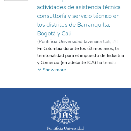
actividades de asistencia técnica,
consultoría y servicio técnico en
los distritos de Barranquilla,
Bogotá y Cali
(
Pontificia Universidad Javeriana Cali
,
2021
)
Rodríguez Pérez, Ángela María
En Colombia durante los últimos años, la
;
Ramírez
Castaño, Lizeth Johanna
territorialidad para el impuesto de Industria
;
Moreno Castro,
Oscar Eduardo
y Comercio (en adelante ICA) ha tenido
relevancia, dado que gran parte de los
Show more
ingresos municipales surgen por el recaudo
de dicho tributo. Por otro lado, las
empresas han expandido sus servicios a
varios municipios del país, por eso resulta
importante identificar adecuadamente el
principio de territorialidad para aplicarlo
correctamente. La problemática de
territorialidad ha surgido desde años atrás,