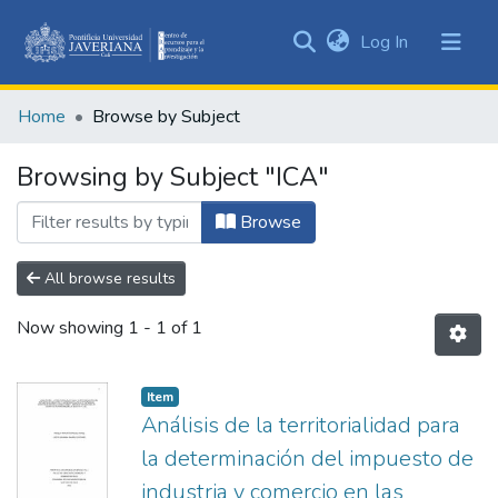
(current)
Log In
Communities
&
Home
Browse by Subject
Collections
All of DSpace
Browsing by Subject "ICA"
Browse
All browse results
Now showing
1 - 1 of 1
Item
Análisis de la territorialidad para
la determinación del impuesto de
industria y comercio en las