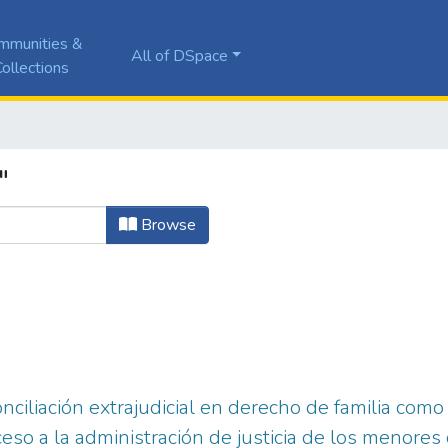
mmunities &
All of DSpace
ollections
"
Browse
conciliación extrajudicial en derecho de familia co
cceso a la administración de justicia de los menore