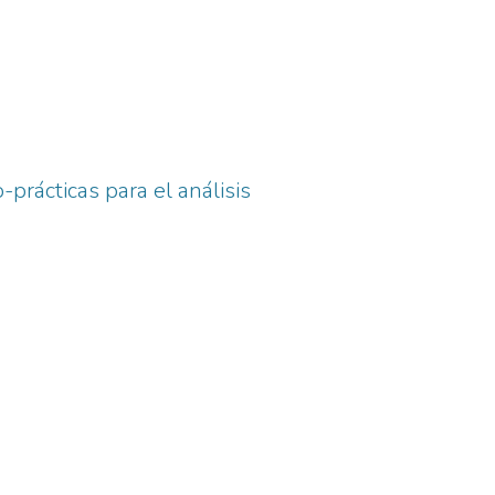
do lugar, sus bases psicologistas
omía, que se encarga del estudio
Solo mediante el correcto
 a conclusiones necesarias
 instituciones de mercado. Para el
s consumidores, sino que son
de utilidad, quiebras de empresas,
-prácticas para el análisis