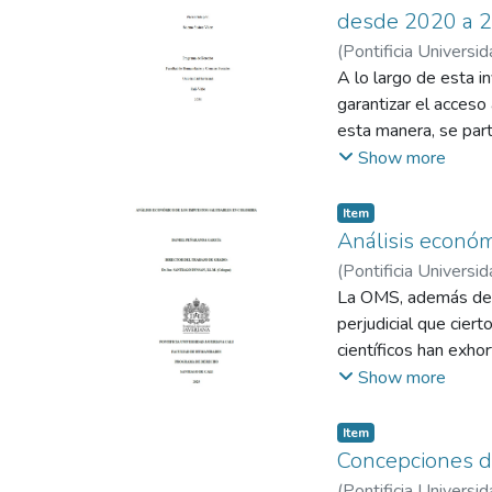
desde 2020 a 
(
Pontificia Universid
A lo largo de esta i
garantizar el acces
esta manera, se part
Colombia, destacándo
Show more
artículo 229 de la C
procedimiento y ante
Item
prerrogativa, entre 
Análisis econó
desconocimiento de l
(
Pontificia Universid
con la suficiente vol
La OMS, además de ot
comunidades. Así las
perjudicial que cier
principio de igualdad
científicos han exh
mediante la conciliac
las personas en lo r
Show more
derechos fundamental
externalidades negat
el acceso a la educac
idea de las asimetr
Item
puesto que la indaga
informado a tomar d
Concepciones de
Su técnica fue docum
estas instituciones, 
(
Pontificia Universid