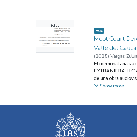
No
Item
Thumbnail
Moot Court Dere
Available
Valle del Cauca
(
2025
)
Vargas Zulu
El memorial analiza 
EXTRANJERA LLC y 
de una obra audiovis
legislación aplicabl
Show more
contrato ejecutado e
se debate quién de
contractualmente cl
que la autonomía cr
responsabilidad. Ter
ALIANZA. Esta argu
sostiene que ALIANZA