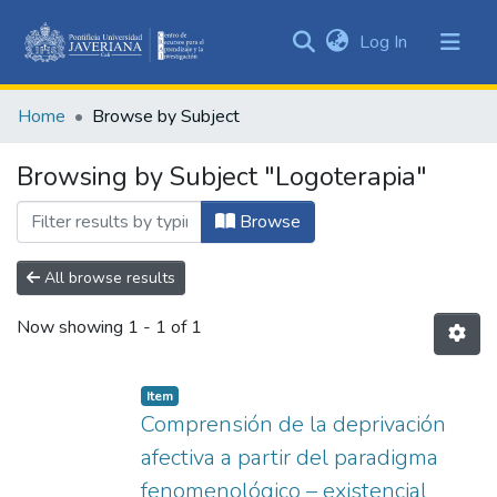
(current)
Log In
Communities
&
Home
Browse by Subject
Collections
All of DSpace
Browsing by Subject "Logoterapia"
Browse
All browse results
Now showing
1 - 1 of 1
Item
Comprensión de la deprivación
afectiva a partir del paradigma
fenomenológico – existencial