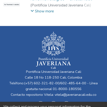
(
Pontificia Universidad Javeriana Cali
)
No Thumbnail Available
Jaramillo Moreno, Ricardo Arturo
;
García
Show more
Escallon, Mercedes Claudia
Pontificia Universidad Javeriana Cali
Calle 18 No 118-250 Cali, Colombia
Teléfono:(+57) 602-321-82-00/602-485-64-00 - Línea
gratuita nacional 01-8000-180556
Contacto repositorio Vitela:
vitela@javerianacali.edu.co
We collect and process your personal information for the