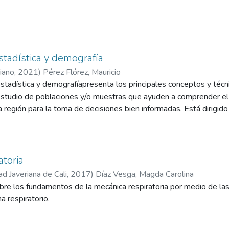
tadística y demografía
riano
,
2021
)
Pérez Flórez, Mauricio
tadística y demografíapresenta los principales conceptos y técnic
estudio de poblaciones y/o muestras que ayuden a comprender el 
 región para la toma de decisiones bien informadas. Está dirigido
ran tener un acercamiento sencillo al pensamiento estadístico en 
materia prima de la estadística son los “datos”, los cuales provi
o son generados de manera rutinaria por diversas instituciones (f
da la estadística descriptiva e inferencial para la conducción de u
atoria
lisis.
ad Javeriana de Cali
,
2017
)
Díaz Vesga, Magda Carolina
bre los fundamentos de la mecánica respiratoria por medio de la
stadística descriptiva” se presentan las herramientas disponible
a respiratorio.
ias, tablas de contingencia y gráficas acorde a la naturaleza cuali
e exploran diversos indicadores de centramiento, dispersión y po