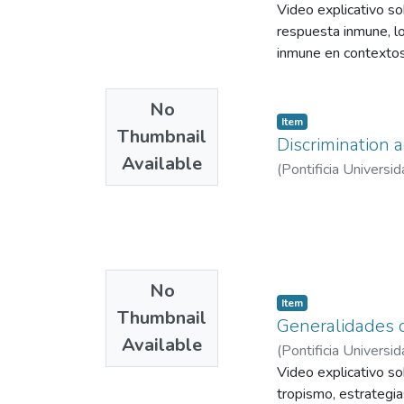
Video explicativo so
respuesta inmune, l
inmune en contextos
No
Item
Thumbnail
Discrimination 
Available
(
Pontificia Universid
No
Item
Thumbnail
Generalidades d
Available
(
Pontificia Universid
Video explicativo so
tropismo, estrategias