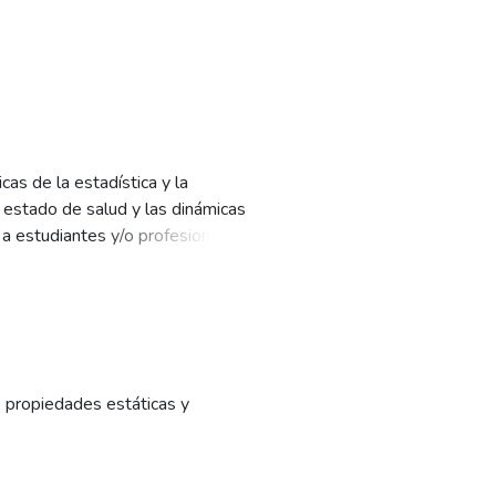
as de la estadística y la
estado de salud y las dinámicas
 a estudiantes y/o profesionales
el campo de la salud.
enen de investigaciones propias
uentes secundarias) se presentan
n proyecto de investigación en sus
s propiedades estáticas y
s para organizar datos por medio
tativa o cuantitativa de las
sición para el resumen de