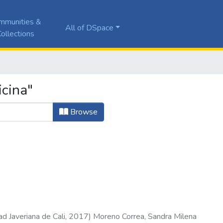
mmunities &
All of DSpace
ollections
cina"
Browse
ad Javeriana de Cali
,
2017
)
Moreno Correa, Sandra Milena