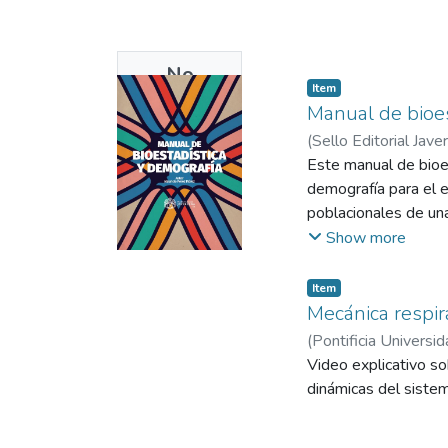
No
Item
Thumbnail
Manual de bioes
Available
(
Sello Editorial Jave
Este manual de bioes
demografía para el 
poblacionales de una
de la salud que quie
Show more
Reconociendo que la 
(fuentes primarias) 
Item
los aportes que brin
Mecánica respir
fases de diseño y aná
(
Pontificia Universid
Video explicativo so
En el módulo 1 “Bioe
dinámicas del sistem
de tablas de frecuenc
variables. También s