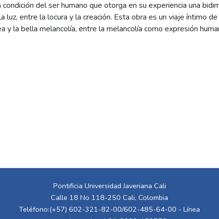
a condición del ser humano que otorga en su experiencia una bidi
la luz, entre la locura y la creación. Esta obra es un viaje íntimo d
ea y la bella melancolía, entre la melancolía como expresión human
 concreta. Compuesta por tres partes, va de lo inasible, de lo inn
dmisión de la palabra y el significante de la experiencia. Propone
recto a los ojos, porque en este viaje no hay ficción, es el result
cción, en el que el arte se convirtió en catalizante y drenador del
ifiesto de vida.
Pontificia Universidad Javeriana Cali
Calle 18 No 118-250 Cali, Colombia
Teléfono:(+57) 602-321-82-00/602-485-64-00 - Línea