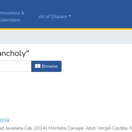
mmunities &
All of DSpace
ollections
ancholy"
Browse
olía
ad Javariana Cali
,
2024
)
Montaña Carvajal, Abril
;
Vergel Castilla, M