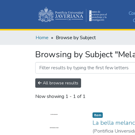
Co
C
Home
Browse by Subject
Browsing by Subject "Mel
All browse results
Now showing
1 - 1 of 1
Item
La bella melanc
(
Pontificia Universid