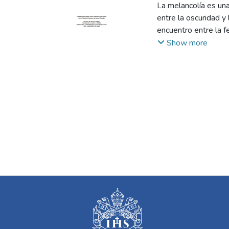
La melancolía es un
entre la oscuridad y 
encuentro entre la f
expresión singular y
Show more
comprensible, a la a
acompañar y verla di
tránsito de introspe
hasta llegar a un man