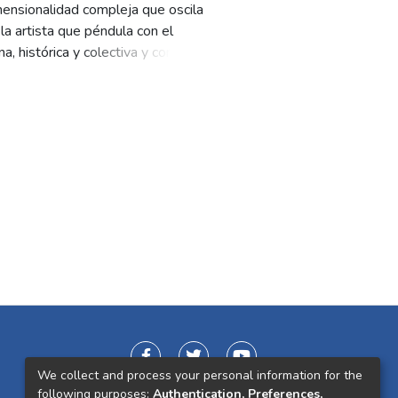
mensionalidad compleja que oscila
e la artista que péndula con el
a, histórica y colectiva y como
ombrable y abstracto a lo
 una apuesta desafiante:
ado de la vivencia de años de
 cuerpo y la mente melancólicos,
We collect and process your personal information for the
following purposes:
Authentication, Preferences,