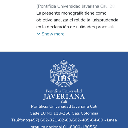
(
Pontificia Universidad Javariana Cali
,
2024
)
Rabat Vásquez, Juan Francisco
La presente monografía tiene como
;
Tejada
Reyes, Nicolás
objetivo analizar el rol de la jurisprudencia
;
Vela Giraldo, Manuel Felipe
en la declaración de nulidades procesales
en Colombia y su impacto en la seguridad
Show more
jurídica y la equidad del sistema judicial. A
través de un enfoque doctrinal y
jurisprudencial, se busca identificar los
principales criterios utilizados por las altas
cortes, como la Corte Suprema de Justicia,
el Consejo de Estado y la Corte
Constitucional, en la declaración de
nulidades procesales, evaluando su
consistencia y claridad a lo largo del tiempo.
El estudio se desarrolla en un contexto en
Pontificia Universidad Javeriana Cali
el que la nulidad procesal juega un papel
Calle 18 No 118-250 Cali, Colombia
fundamental en la administración de justicia,
Teléfono:(+57) 602-321-82-00/602-485-64-00 - Línea
asegurando que los actos procesales que
gratuita nacional 01-8000-180556