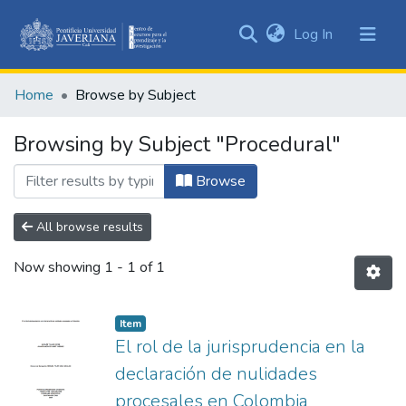
(current)
Log In
Communities
&
Home
Browse by Subject
Collections
All of DSpace
Browsing by Subject "Procedural"
Browse
All browse results
Now showing
1 - 1 of 1
Item
El rol de la jurisprudencia en la
declaración de nulidades
procesales en Colombia