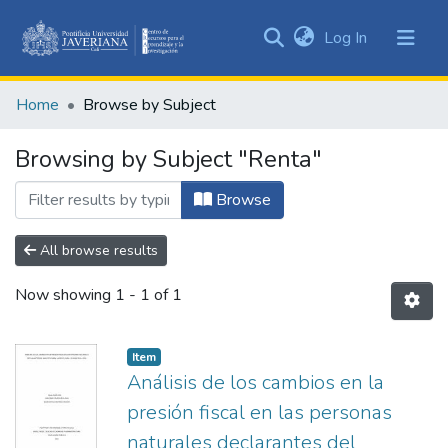
(current)
Log In
Communities
&
Home
Browse by Subject
Collections
All of DSpace
Browsing by Subject "Renta"
Browse
All browse results
Now showing
1 - 1 of 1
Item
Análisis de los cambios en la
presión fiscal en las personas
naturales declarantes del