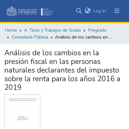
(current)
Log In
Communities
&
Home
A. Tesis y Trabajos de Grado
Pregrado
Collections
Contaduría Pública
Análisis de los cambios en la presión fiscal en las personas naturales declarantes del impuesto sobre la renta para los años 2016 a 2019
All of DSpace
Análisis de los cambios en la
Statistics
presión fiscal en las personas
naturales declarantes del impuesto
sobre la renta para los años 2016 a
2019