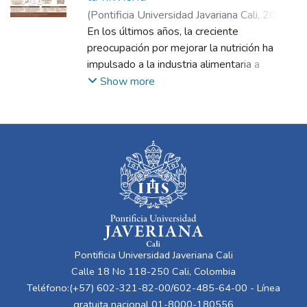
(
Pontificia Universidad Javariana Cali
,
2024
)
Henao Mafla, Ana Sofía
En los últimos años, la creciente
;
López Guerrero,
Isabela
preocupación por mejorar la nutrición ha
;
Mena Mendoza, Diego Armando
impulsado a la industria alimentaria a
responder con una gama más amplia de
Show more
snacks saludables. Este segmento está
enfocado en aumentar la oferta de
alimentos a base de ingredientes con altos
valores nutricionales, como los cereales.
Entre estos, la kiwicha, también conocida
como amaranto, es un cereal con escasa
presencia en el mercado colombiano. Este
cereal contiene un notable aporte nutricional
que contribuye al desarrollo muscular y
cerebral, destacándose de otros cereales.
Pontificia Universidad Javeriana Cali
Este proyecto propone diseñar el sistema
Calle 18 No 118-250 Cali, Colombia
de producción de snacks saludables a base
Teléfono:(+57) 602-321-82-00/602-485-64-00 - Línea
de kiwicha importados de Perú al mercado
gratuita nacional 01-8000-180556