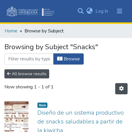
(current)
Log In
Communities
&
Home
Browse by Subject
Collections
All of DSpace
Browsing by Subject "Snacks"
Browse
All browse results
Now showing
1 - 1 of 1
Item
Diseño de un sistema productivo
de snacks saludables a partir de
la kiwicha