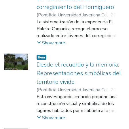
corregimiento del Hormiguero
(
Pontificia Universidad Javeriana Cali
,
2025
)
Mora Saa, Juana Valentina
La sistematización de la experiencia El
;
López López,
María Camila
Paleke Comunica recoge el proceso
;
Correa Ricardo, María
Fernanda
realizado entre jóvenes del corregimiento El
;
Cataño Otálora, Mónica Marión
Hormiguero (Cali) y estudiantes de la
Show more
carrera de comunicación de la Pontificia
Universidad Javeriana Cali durante los dos
Item
semestres académicos correspondientes al
Desde el recuerdo y la memoria:
año 2024. El Hormiguero, un territorio
Representaciones simbólicas del
afectado por los procesos de
territorio vivido
metropolización de Cali que se han
(
Pontificia Universidad Javeriana Cali
,
2025
)
expandido hasta su corregimiento y
Tapasco Galindez, Laura Sofía
Esta investigación-creación propone una
;
Sadeghian
alterado sus dinámicas culturales, evidenció
Khalajabadi, Kurosh
reconstrucción visual y simbólica de los
la necesidad de fortalecer la identidad
lugares habitados por mi abuela a lo largo
afrodescendiente y las capacidades
de su vida, a partir de sus relatos
Show more
comunicativas de sus jóvenes por lo que el
descriptivos (orales) con el fin de rescatar y
objetivo del trabajo fue identificar las