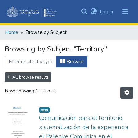
(current)
Log In
Communities
&
Home
Browse by Subject
Collections
All of DSpace
Browsing by Subject "Territory"
Browse
All browse results
Now showing
1 - 4 of 4
Item
Comunicación para el territorio:
sistematización de la experiencia
el Palenke Comunica en el