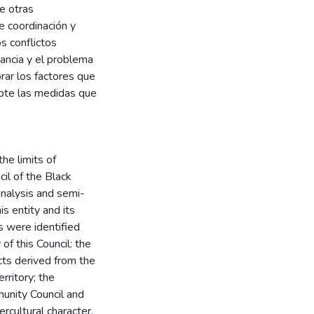
de otras
te coordinación y
s conflictos
evancia y el problema
rar los factores que
opte las medidas que
the limits of
cil of the Black
analysis and semi-
is entity and its
rs were identified
 of this Council: the
icts derived from the
rritory; the
unity Council and
ercultural character.