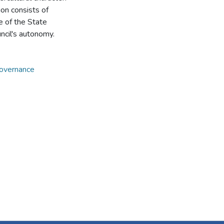
ion consists of
e of the State
ncil's autonomy.
overnance