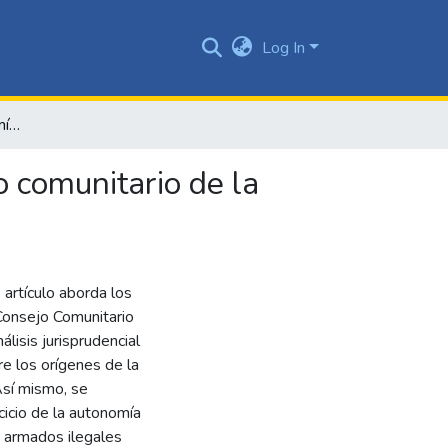
Log In
Los límites de la autonomía étnico territorial del consejo comunitario de la comunidad negra de la cuenca del río Naya
o comunitario de la
 artículo aborda los
 Consejo Comunitario
isis jurisprudencial
re los orígenes de la
Así mismo, se
cicio de la autonomía
s armados ilegales