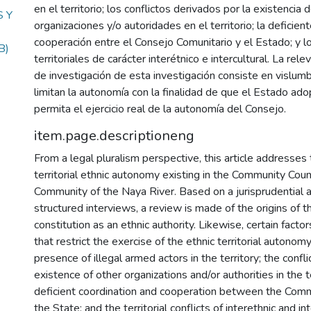
en el territorio; los conflictos derivados por la existencia 
 Y
organizaciones y/o autoridades en el territorio; la deficien
cooperación entre el Consejo Comunitario y el Estado; y lo
B)
territoriales de carácter interétnico e intercultural. La rel
de investigación de esta investigación consiste en vislumb
limitan la autonomía con la finalidad de que el Estado ad
permita el ejercicio real de la autonomía del Consejo.
item.page.descriptioneng
From a legal pluralism perspective, this article addresses 
territorial ethnic autonomy existing in the Community Coun
Community of the Naya River. Based on a jurisprudential 
structured interviews, a review is made of the origins of th
constitution as an ethnic authority. Likewise, certain facto
that restrict the exercise of the ethnic territorial autonomy
presence of illegal armed actors in the territory; the confl
existence of other organizations and/or authorities in the te
deficient coordination and cooperation between the Comm
the State; and the territorial conflicts of interethnic and int