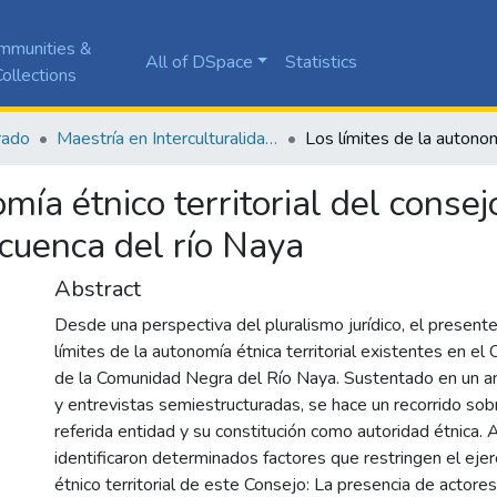
mmunities &
All of DSpace
Statistics
ollections
rado
Maestría en Interculturalidad, Desarrollo y Paz Territorial
mía étnico territorial del consej
cuenca del río Naya
Abstract
Desde una perspectiva del pluralismo jurídico, el presente
límites de la autonomía étnica territorial existentes en el
de la Comunidad Negra del Río Naya. Sustentado en un anál
y entrevistas semiestructuradas, se hace un recorrido sob
referida entidad y su constitución como autoridad étnica. 
identificaron determinados factores que restringen el ejer
étnico territorial de este Consejo: La presencia de actore