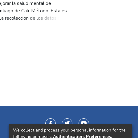
jorar la salud mental de
antiago de Cali. Método. Esta es
 La recolección de los datos se
ajaban en el área de salud mental.
o; se evidenció que las
pales referentes motivacionales
alimentación adecuada, la higiene
nstrucciones del sentido del
or factores socioculturales,
We collect and process your personal information for the
following purposes:
Authentication, Preferences,