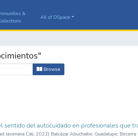
mmunities &
All of DSpace
ollections
ocimientos"
Browse
l sentido del autocuidado en profesionales que t
ad Javeriana Cali
,
2022
)
Balcázar Abuchaibe, Guadalupe
;
Becerra 