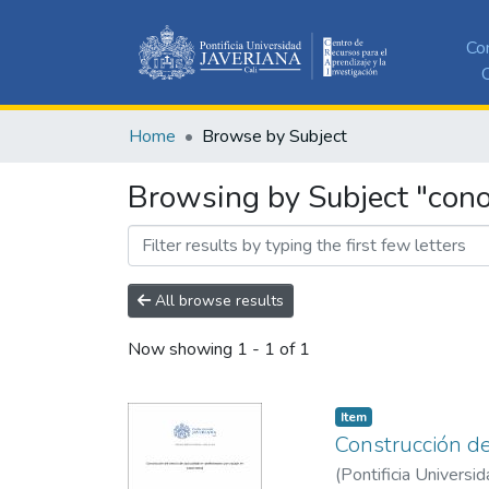
Co
C
Home
Browse by Subject
Browsing by Subject "con
All browse results
Now showing
1 - 1 of 1
Item
Construcción de
(
Pontificia Universid