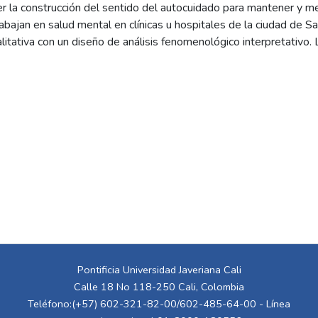
r la construcción del sentido del autocuidado para mantener y me
;
Uribe Figueroa, Ana Marcela
abajan en salud mental en clínicas u hospitales de la ciudad de S
alitativa con un diseño de análisis fenomenológico interpretativo.
io de entrevistas semiestructuradas a 11 profesionales que trab
ificó que los conocimientos no garantizan prácticas de autocuidad
cativas personales de afectaciones en salud mental son las princi
fesionales a autocuidarse; y las acciones más utilizadas fueron la 
erapia y actividades de ocio y esparcimiento. Conclusiones. Las co
ntener y/o mejorar su salud mental, se encuentran determinadas p
ativas, procesos intersubjetivos y barreras internas y externas.
Pontificia Universidad Javeriana Cali
Calle 18 No 118-250 Cali, Colombia
Teléfono:(+57) 602-321-82-00/602-485-64-00 - Línea