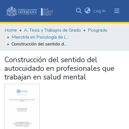
(current)
Log In
Communities
&
Home
A. Tesis y Trabajos de Grado
Posgrado
Collections
Maestría en Psicología de la Salud
All of DSpace
Construcción del sentido del autocuidado en profesionales que trabajan en salud mental
Statistics
Construcción del sentido del
autocuidado en profesionales que
trabajan en salud mental