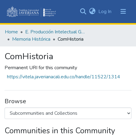
(current)
Log In
Communities
&
Home
E. Producción Intelectual General
Collections
Memoria Histórica
ComHistoria
All of DSpace
ComHistoria
Statistics
Permanent URI for this community
https://vitela.javerianacali.edu.co/handle/11522/1314
Browse
Communities in this Community