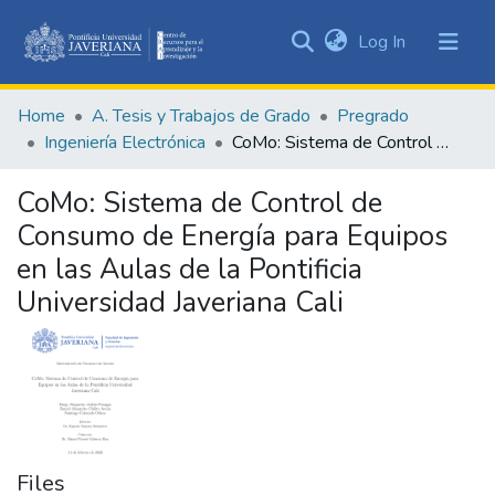
(current)
Log In
Communities
&
Home
A. Tesis y Trabajos de Grado
Pregrado
Collections
Ingeniería Electrónica
CoMo: Sistema de Control de Consumo de Energía para Equipos en las Aulas de la Pontificia Universidad Javeriana Cali
All of DSpace
CoMo: Sistema de Control de
Statistics
Consumo de Energía para Equipos
en las Aulas de la Pontificia
Universidad Javeriana Cali
Files