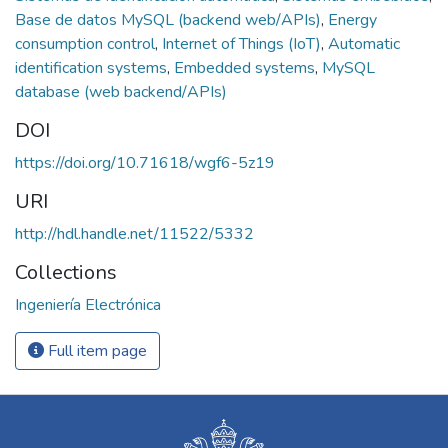
Base de datos MySQL (backend web/APIs)
,
Energy
consumption control
,
Internet of Things (IoT)
,
Automatic
identification systems
,
Embedded systems
,
MySQL
database (web backend/APIs)
DOI
https://doi.org/10.71618/wgf6-5z19
URI
http://hdl.handle.net/11522/5332
Collections
Ingeniería Electrónica
Full item page