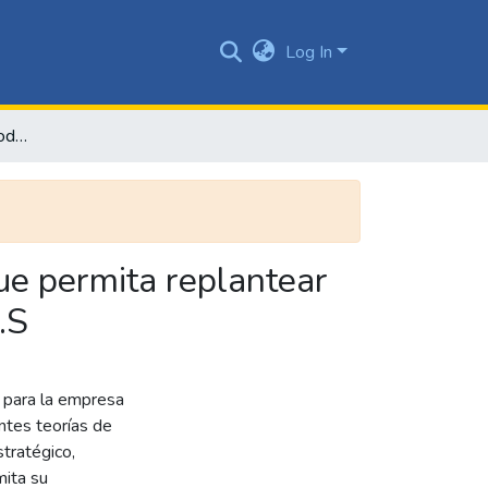
Log In
Implementación de un modelo de gestión estratégico que permita replantear el modelo de negocio para la empresa Entrecarnes S.A.S
ue permita replantear
.S
r para la empresa
ntes teorías de
stratégico,
mita su