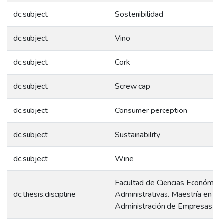
dc.subject
Sostenibilidad
dc.subject
Vino
dc.subject
Cork
dc.subject
Screw cap
dc.subject
Consumer perception
dc.subject
Sustainability
dc.subject
Wine
Facultad de Ciencias Económic
dc.thesis.discipline
Administrativas. Maestría en
Administración de Empresas 