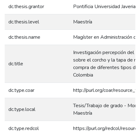
dc.thesis.grantor
Pontificia Universidad Javeriana
dc.thesis.level
Maestría
dc.thesis.name
Magíster en Administración d
Investigación percepción del c
sobre el corcho y la tapa de ro
dc.title
compra de diferentes tipos de 
Colombia
dc.type.coar
http://purl.org/coar/resource_t
Tesis/Trabajo de grado - Monog
dc.type.local
Maestría
dc.type.redcol
https://purl.org/redcol/resour