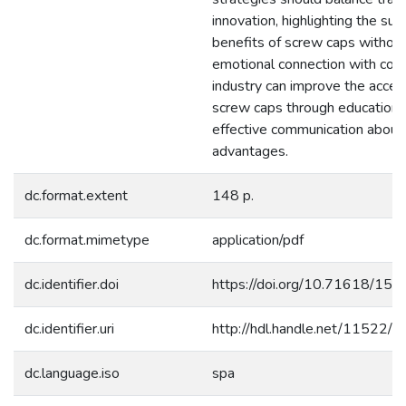
innovation, highlighting the sus
benefits of screw caps without
emotional connection with cork
industry can improve the accep
screw caps through education 
effective communication about 
advantages.
dc.format.extent
148 p.
dc.format.mimetype
application/pdf
dc.identifier.doi
https://doi.org/10.71618/15
dc.identifier.uri
http://hdl.handle.net/11522/
dc.language.iso
spa