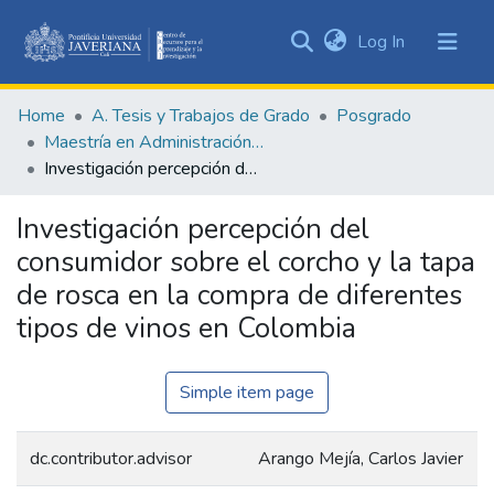
(current)
Log In
Communities
&
Home
A. Tesis y Trabajos de Grado
Posgrado
Collections
Maestría en Administración de Empresas
All of DSpace
Investigación percepción del consumidor sobre el corcho y la tapa de rosca en la compra de diferentes tipos de vinos en Colombia
Statistics
Investigación percepción del
consumidor sobre el corcho y la tapa
de rosca en la compra de diferentes
tipos de vinos en Colombia
Simple item page
dc.contributor.advisor
Arango Mejía, Carlos Javier