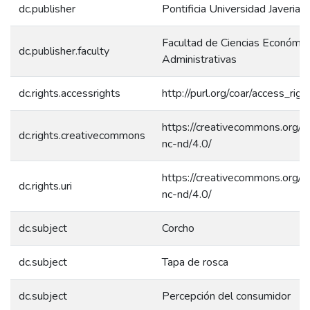
dc.publisher
Pontificia Universidad Javeriana
Facultad de Ciencias Económic
dc.publisher.faculty
Administrativas
dc.rights.accessrights
http://purl.org/coar/access_rig
https://creativecommons.org/l
dc.rights.creativecommons
nc-nd/4.0/
https://creativecommons.org/l
dc.rights.uri
nc-nd/4.0/
dc.subject
Corcho
dc.subject
Tapa de rosca
dc.subject
Percepción del consumidor