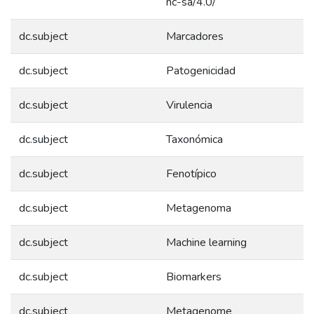
nc-sa/4.0/
dc.subject
Marcadores
dc.subject
Patogenicidad
dc.subject
Virulencia
dc.subject
Taxonómica
dc.subject
Fenotípico
dc.subject
Metagenoma
dc.subject
Machine learning
dc.subject
Biomarkers
dc.subject
Metagenome