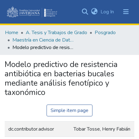
(current)
Log In
Communities
&
Home
A. Tesis y Trabajos de Grado
Posgrado
Collections
Maestría en Ciencia de Datos
All of DSpace
Modelo predictivo de resistencia antibiótica en bacterias bucales mediante análisis fenotípico y taxonómico
Statistics
Modelo predictivo de resistencia
antibiótica en bacterias bucales
mediante análisis fenotípico y
taxonómico
Simple item page
dc.contributor.advisor
Tobar Tosse, Henry Fabián