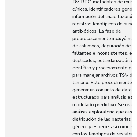
BV-BRC: metadatos de muest
clínicas, identificadores genóm
información del linaje taxonóm
registros fenotípicos de suscep
antibióticos. La fase de
preprocesamiento incluyó norm
de columnas, depuración de va
faltantes e inconsistentes, eli
duplicados, estandarización d
científico y procesamiento por
para manejar archivos TSV de 
tamaño. Este procedimiento p
generar un conjunto de datos u
estructurado para análisis esta
modelado predictivo. Se realiz
análisis exploratorio que caract
distribución de las bacterias po
género y especie, así como su 
con los fenotipos de resistenci