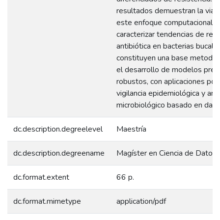
resultados demuestran la viabi
este enfoque computacional p
caracterizar tendencias de resi
antibiótica en bacterias bucale
constituyen una base metodol
el desarrollo de modelos pred
robustos, con aplicaciones pot
vigilancia epidemiológica y anál
microbiológico basado en dato
dc.description.degreelevel
Maestría
dc.description.degreename
Magíster en Ciencia de Datos
dc.format.extent
66 p.
dc.format.mimetype
application/pdf