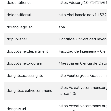
dc.identifier.doi
https://doi.org/10.71618/66
dc.identifier.uri
http://hdl.handle.net/11522/
dc.language.iso
spa
dc.publisher
Pontificia Universidad Javerian
dc.publisher.department
Facultad de Ingeniería y Cienci
dc.publisher.program
Maestría en Ciencia de Datos
dc.rights.accessrights
http://purl.org/coar/access_rig
https://creativecommons.org/l
dc.rights.creativecommons
nc-sa/4.0/
https://creativecommons.org/l
dc.rights.uri