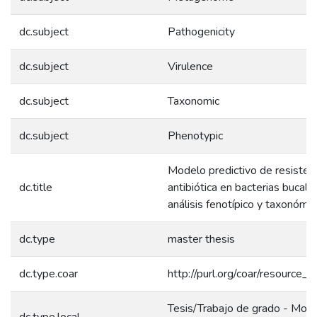
dc.subject
Pathogenicity
dc.subject
Virulence
dc.subject
Taxonomic
dc.subject
Phenotypic
Modelo predictivo de resisten
dc.title
antibiótica en bacterias bucal
análisis fenotípico y taxonómi
dc.type
master thesis
dc.type.coar
http://purl.org/coar/resource_
Tesis/Trabajo de grado - Mono
dc.type.local