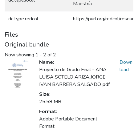
Maestría
dc.type.redcol
https://purl.org/redcol/resou
Files
Original bundle
Now showing
1 - 2 of 2
Name:
Down
Proyecto de Grado Final - ANA
load
LUISA SOTELO ARIZA,JORGE
IVAN BARRERA SALGADO,.pdf
Size:
25.59 MB
Format:
Adobe Portable Document
Format