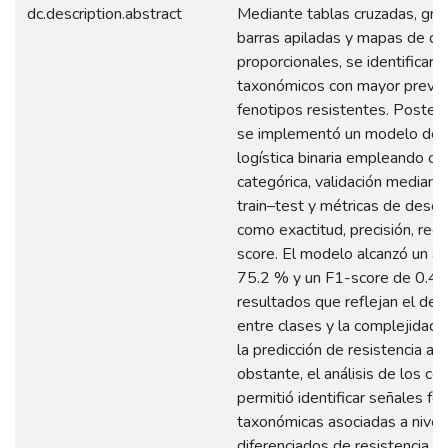
dc.description.abstract
Mediante tablas cruzadas, grá
barras apiladas y mapas de cal
proporcionales, se identificar
taxonómicos con mayor preval
fenotipos resistentes. Poster
se implementó un modelo de 
logística binaria empleando cod
categórica, validación mediante
train–test y métricas de des
como exactitud, precisión, reca
score. El modelo alcanzó un ac
75.2 % y un F1-score de 0.49
resultados que reflejan el de
entre clases y la complejidad 
la predicción de resistencia ant
obstante, el análisis de los co
permitió identificar señales fe
taxonómicas asociadas a nivel
diferenciados de resistencia. 