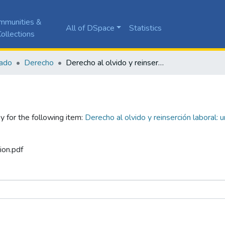
mmunities &
All of DSpace
Statistics
ollections
ado
Derecho
Derecho al olvido y reinserción laboral: una mirada desde la publicidad de antecedentes penales
y for the following item:
Derecho al olvido y reinserción laboral:
ion.pdf