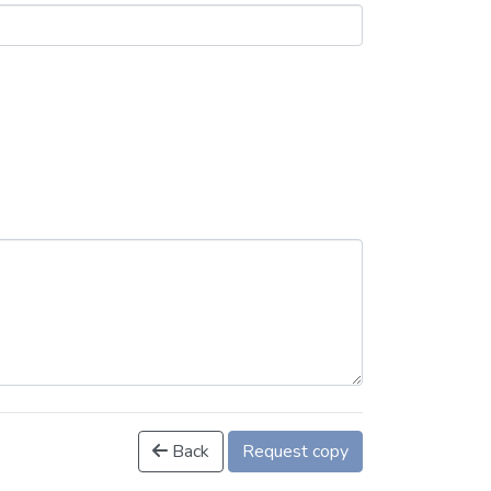
Back
Request copy