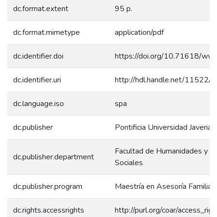
dc.format.extent
95 p.
dc.format.mimetype
application/pdf
dc.identifier.doi
https://doi.org/10.71618/ww
dc.identifier.uri
http://hdl.handle.net/11522/
dc.language.iso
spa
dc.publisher
Pontificia Universidad Javerian
Facultad de Humanidades y Ci
dc.publisher.department
Sociales
dc.publisher.program
Maestría en Asesoría Familiar
dc.rights.accessrights
http://purl.org/coar/access_rig