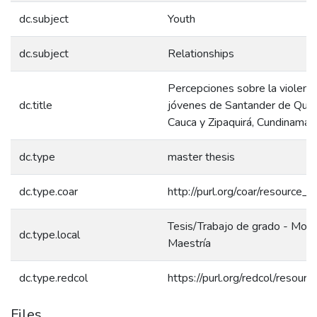
dc.subject
Youth
dc.subject
Relationships
Percepciones sobre la violencia
dc.title
jóvenes de Santander de Quili
Cauca y Zipaquirá, Cundinamar
dc.type
master thesis
dc.type.coar
http://purl.org/coar/resource_
Tesis/Trabajo de grado - Mono
dc.type.local
Maestría
dc.type.redcol
https://purl.org/redcol/resou
Files