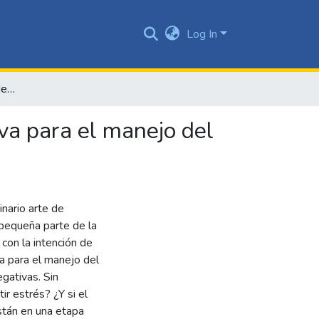
Log In
Hatha universe: práctica del Hatha yoga como alternativa para el manejo del estrés
va para el manejo del
nario arte de
 pequeña parte de la
con la intención de
va para el manejo del
gativas. Sin
r estrés? ¿Y si el
stán en una etapa