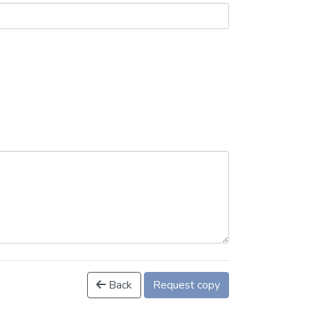
Back
Request copy