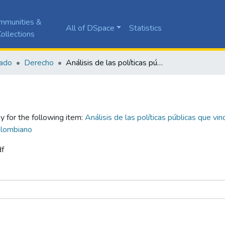
mmunities &
All of DSpace
Statistics
ollections
ado
Derecho
Análisis de las políticas públicas que vinculan al sector empresarial en el marco de reparación a las víctimas del conflicto armado colombiano
y for the following item:
Análisis de las políticas públicas que vi
colombiano
df