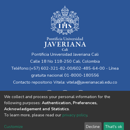
Pontificia Universidad Javeriana Cali
Calle 18 No 118-250 Cali, Colombia
Teléfono:(+57) 602-321-82-00/602-485-64-00 - Línea
gratuita nacional 01-8000-180556
Contacto repositorio Vitela:
vitela@javerianacali.edu.co
We collect and process your personal information for the
following purposes:
Authentication, Preferences,
Acknowledgement and Statistics
.
To learn more, please read our
privacy policy
.
Cookie
Privacy
End User
Send
Customize
Decline
That's ok