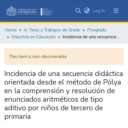
(current)
Log In
Communities
&
Home
A. Tesis y Trabajos de Grado
Posgrado
Collections
Maestría en Educación
Incidencia de una secuencia didáctica orientada desde el método de Pólya en la comprensión y resolución de enunciados aritméticos de tipo aditivo por niños de tercero de primaria
All of DSpace
This item is non-discoverable
Statistics
Incidencia de una secuencia didáctica
orientada desde el método de Pólya
en la comprensión y resolución de
enunciados aritméticos de tipo
aditivo por niños de tercero de
primaria