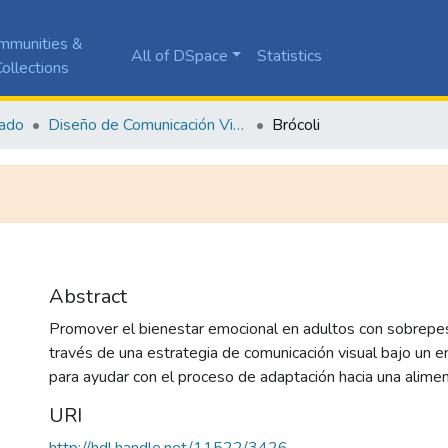
mmunities &
All of DSpace
Statistics
ollections
ado
Diseño de Comunicación Visual
Brócoli
Abstract
Promover el bienestar emocional en adultos con sobrepe
través de una estrategia de comunicación visual bajo un e
para ayudar con el proceso de adaptación hacia una alimen
URI
http://hdl.handle.net/11522/3426