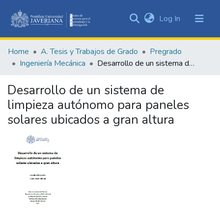
(current)
Log In
Communities
&
Home
A. Tesis y Trabajos de Grado
Pregrado
Collections
Ingeniería Mecánica
Desarrollo de un sistema de limpieza autónomo para paneles solares ubicados a gran altura
All of DSpace
Desarrollo de un sistema de
Statistics
limpieza autónomo para paneles
solares ubicados a gran altura