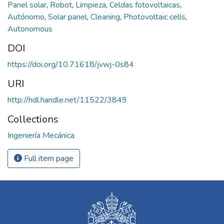
Panel solar
,
Robot
,
Limpieza
,
Celdas fotovoltaicas
,
Autónomo
,
Solar panel
,
Cleaning
,
Photovoltaic cells
,
Autonomous
DOI
https://doi.org/10.71618/jvwj-0s84
URI
http://hdl.handle.net/11522/3849
Collections
Ingeniería Mecánica
Full item page