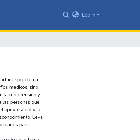
Log In
portante problema
fíos médicos, sino
en la comprensión y
cia las personas que
el apoyo social y la
sconocimiento, lleva
tunidades para
 creado un entorno