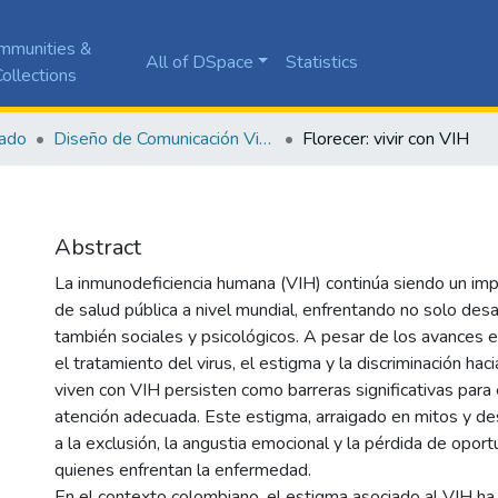
mmunities &
All of DSpace
Statistics
ollections
ado
Diseño de Comunicación Visual
Florecer: vivir con VIH
Abstract
La inmunodeficiencia humana (VIH) continúa siendo un im
de salud pública a nivel mundial, enfrentando no solo desa
también sociales y psicológicos. A pesar de los avances 
el tratamiento del virus, el estigma y la discriminación ha
viven con VIH persisten como barreras significativas para 
atención adecuada. Este estigma, arraigado en mitos y de
a la exclusión, la angustia emocional y la pérdida de opor
quienes enfrentan la enfermedad.
En el contexto colombiano, el estigma asociado al VIH ha