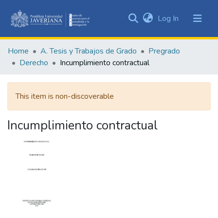
(current)
Log In
Communities
&
Home
A. Tesis y Trabajos de Grado
Pregrado
Collections
Derecho
Incumplimiento contractual
All of DSpace
This item is non-discoverable
Statistics
Incumplimiento contractual