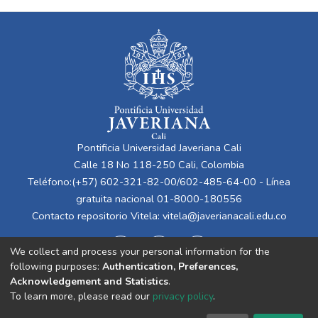
Pontificia Universidad Javeriana Cali
Calle 18 No 118-250 Cali, Colombia
Teléfono:(+57) 602-321-82-00/602-485-64-00 - Línea
gratuita nacional 01-8000-180556
Contacto repositorio Vitela:
vitela@javerianacali.edu.co
We collect and process your personal information for the
following purposes:
Authentication, Preferences,
Acknowledgement and Statistics
.
To learn more, please read our
privacy policy
.