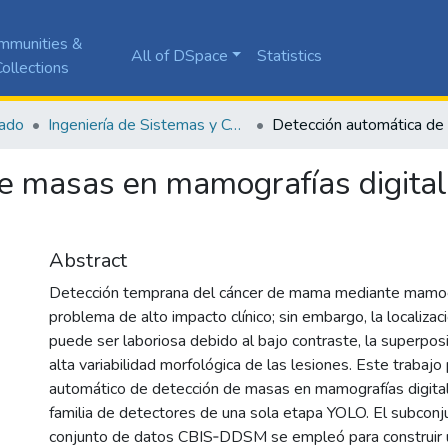
mmunities &
All of DSpace
Statistics
ollections
ado
Ingeniería de Sistemas y Computación
e masas en mamografías digital
Abstract
Detección temprana del cáncer de mama mediante mamog
problema de alto impacto clínico; sin embargo, la localiz
puede ser laboriosa debido al bajo contraste, la superposi
alta variabilidad morfológica de las lesiones. Este trabaj
automático de detección de masas en mamografías digitali
familia de detectores de una sola etapa YOLO. El subcon
conjunto de datos CBIS‑DDSM se empleó para construir 