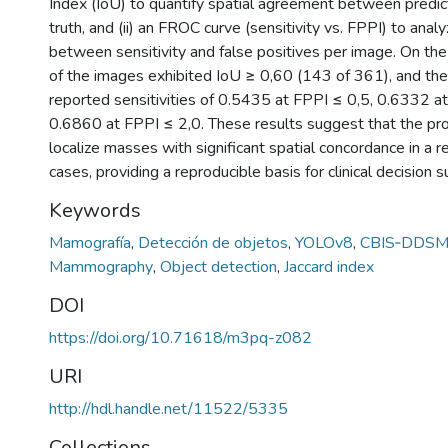
Index (IoU) to quantify spatial agreement between predic
truth, and (ii) an FROC curve (sensitivity vs. FPPI) to anal
between sensitivity and false positives per image. On th
of the images exhibited IoU ≥ 0,60 (143 of 361), and th
reported sensitivities of 0.5435 at FPPI ≤ 0,5, 0.6332 a
0.6860 at FPPI ≤ 2,0. These results suggest that the p
localize masses with significant spatial concordance in a re
cases, providing a reproducible basis for clinical decision
Keywords
Mamografía
,
Detección de objetos
,
YOLOv8
,
CBIS‑DDS
Mammography
,
Object detection
,
Jaccard index
DOI
https://doi.org/10.71618/m3pq-z082
URI
http://hdl.handle.net/11522/5335
Collections