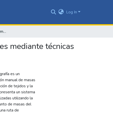
Log In
Detección automática de masas en mamografías digitales mediante técnicas de inteligencia artificial
es mediante técnicas
rafía es un
ación manual de masas
ción de tejidos y la
o presenta un sistema
zadas utilizando la
junto de masas del
una ruta de