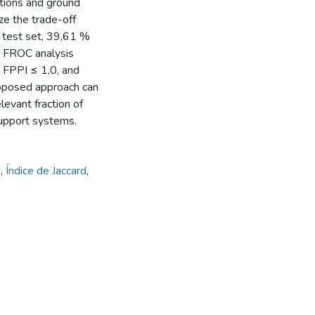
tions and ground
yze the trade-off
e test set, 39,61 %
e FROC analysis
t FPPI ≤ 1,0, and
roposed approach can
levant fraction of
 support systems.
M
,
Índice de Jaccard
,