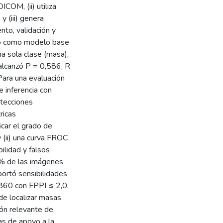
COM, (ii) utiliza
 (iii) genera
to, validación y
o como modelo base
na sola clase (masa),
 alcanzó P = 0,586, R
ra una evaluación
e inferencia con
tecciones
ricas
icar el grado de
y (ii) una curva FROC
bilidad y falsos
 % de las imágenes
ortó sensibilidades
860 con FPPI ≤ 2,0.
e localizar masas
ión relevante de
as de apoyo a la