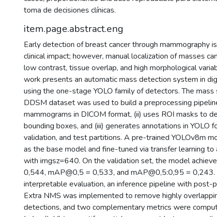
toma de decisiones clínicas.
item.page.abstract.eng
Early detection of breast cancer through mammography is
clinical impact; however, manual localization of masses ca
low contrast, tissue overlap, and high morphological variabi
work presents an automatic mass detection system in d
using the one-stage YOLO family of detectors. The mass 
DDSM dataset was used to build a preprocessing pipeline 
mammograms in DICOM format, (ii) uses ROI masks to der
bounding boxes, and (iii) generates annotations in YOLO fo
validation, and test partitions. A pre-trained YOLOv8m 
as the base model and fine-tuned via transfer learning to 
with imgsz=640. On the validation set, the model achiev
0,544, mAP@0,5 = 0,533, and mAP@0,5:0,95 = 0,243. For
interpretable evaluation, an inference pipeline with post
Extra NMS was implemented to remove highly overlappin
detections, and two complementary metrics were computed