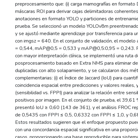
preprocesamiento que: (i) carga mamografías en formato DI
máscaras ROI para derivar cajas delimitadoras coherentes y
anotaciones en formato YOLO y particiones de entrenamien
prueba. Se seleccionó un modelo YOLOv8m preentrenad
y se ajustó mediante aprendizaje por transferencia para u
con imgsz = 640. En el conjunto de validación, el modelo
= 0,544, mAP@0,5 = 0,533 y mAP@0,5:0,95 = 0,243. Pa
con mayor interpretación clínica, se implementó una ruta d
posprocesamiento basado en Extra NMS para eliminar de
duplicadas con alto solapamiento, y se calcularon dos mét
complementarias: (i) el Índice de Jaccard (IoU) para cuantif
coincidencia espacial entre predicciones y valores reales, 
(sensibilidad vs. FPPI) para analizar la relación entre sensi
positivos por imagen. En el conjunto de prueba, el 39,61
presentó IoU ≥ 0,60 (143 de 361), y el análisis FROC rep
de 0,5435 con FPPI ≤ 0,5, 0,6332 con FPPI ≤ 1,0, y 0,6
Estos resultados sugieren que el enfoque propuesto pued
con una concordancia espacial significativa en una proporc
casos, proporcionando una base reproducible para sistem