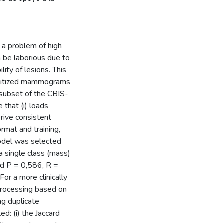
 a problem of high
n be laborious due to
lity of lesions. This
igitized mammograms
subset of the CBIS-
that (i) loads
ive consistent
rmat and training,
model was selected
a single class (mass)
ed P = 0,586, R =
 a more clinically
-processing based on
g duplicate
: (i) the Jaccard