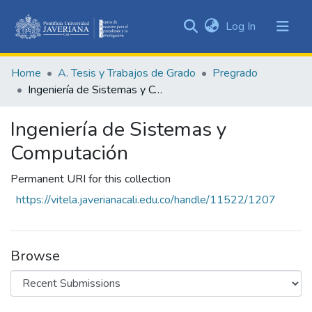
(current)
Log In
Communities
&
Home
A. Tesis y Trabajos de Grado
Pregrado
Collections
Ingeniería de Sistemas y Computación
All of DSpace
Ingeniería de Sistemas y
Statistics
Computación
Permanent URI for this collection
https://vitela.javerianacali.edu.co/handle/11522/1207
Browse