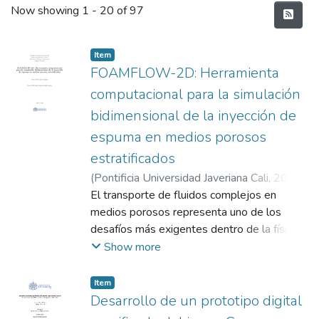
Recent Submissions
Now showing
1 - 20 of 97
Item
FOAMFLOW-2D: Herramienta
computacional para la simulación
bidimensional de la inyección de
espuma en medios porosos
estratificados
(
Pontificia Universidad Javeriana Cali
,
2026
)
Riascos Salguero, Marco Antonio
El transporte de fluidos complejos en
;
Castrillón
Vásquez, Andrés Julián
medios porosos representa uno de los
desafíos más exigentes dentro de la física
de yacimientos y la ingeniería de procesos
Show more
contemporánea. En este contexto, el flujo
de espuma constituye una alternativa para
Item
mejorar la eficiencia de barrido volumétrico
Desarrollo de un prototipo digital
en proyectos de recuperación mejorada de