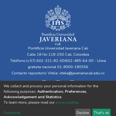
Pontificia Universidad Javeriana Cali
Calle 18 No 118-250 Cali, Colombia
Teléfono:(+57) 602-321-82-00/602-485-64-00 - Línea
gratuita nacional 01-8000-180556
Contacto repositorio Vitela:
vitela@javerianacali.edu.co
We collect and process your personal information for the
following purposes:
Authentication, Preferences,
Acknowledgement and Statistics
.
To learn more, please read our
privacy policy
.
Cookie
Privacy
End User
Send
Customize
Decline
That's ok