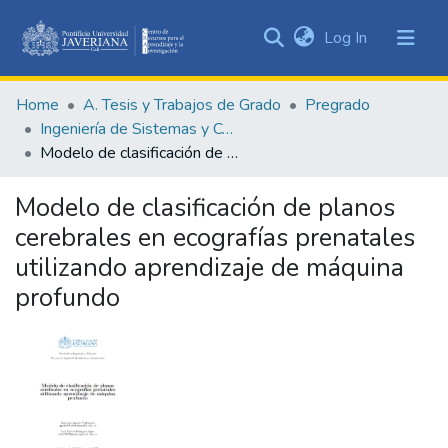
(current)
Log In
Communities
&
Home
A. Tesis y Trabajos de Grado
Pregrado
Collections
Ingeniería de Sistemas y Computación
All of DSpace
Modelo de clasificación de planos cerebrales en ecografías prenatales utilizando aprendizaje de máquina profundo
Statistics
Modelo de clasificación de planos
cerebrales en ecografías prenatales
utilizando aprendizaje de máquina
profundo