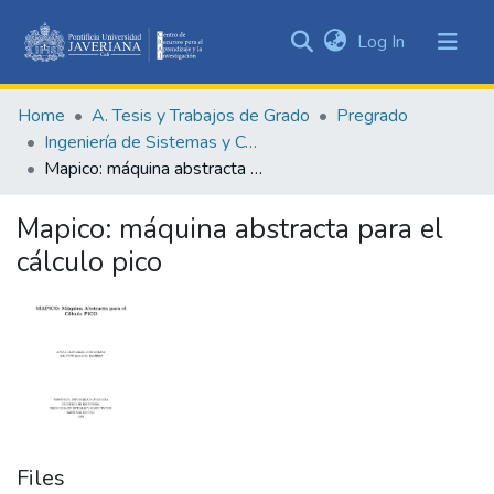
(current)
Log In
Communities
&
Home
A. Tesis y Trabajos de Grado
Pregrado
Collections
Ingeniería de Sistemas y Computación
All of DSpace
Mapico: máquina abstracta para el cálculo pico
Statistics
Mapico: máquina abstracta para el
cálculo pico
Files